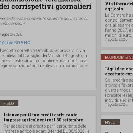
Via libera de
dei corrispettivi giornalieri
agricolo
La Camera ha ap
Per le discrasie contenute nel limite del 5% non ci
consolidamento
sono sanzioni
ora all’esame d
l’anno 2027, è
7 agosto 2026
milioni di euro, a
7 agosto 2026
/
Alice BOANO
Il decreto correttivo Omnibus, approvato in via
definitiva dal Consiglio dei Ministri il 4 agosto, in
ECONOMIA & SO
base al testo circolato contiene una modifica al
regime sanzionatorio relativa alla trasmissione ...
Liquidazione 
accettato con
Se l’eredità è a
attività a favor
diverse modalità
i creditori e i
individuale): in t
FISCO
7 agosto 2026
Istanze per il tax credit carburante
imprese agricole entro il 30 settembre
FISCO
Per accedere al credito per il carburante delle
imprese agricole ex art. 8-ter del DL 38/2026, le