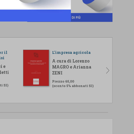
r il
L'impresa agricola
isi
A cura di Lorenzo
i e
MAGRO e Arianna
letti
ZENI
Prezzo 65,00
i SI)
(sconto 5% abbonati SI)