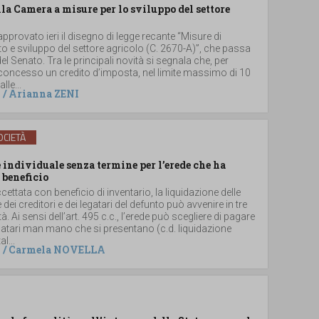
lla Camera a misure per lo sviluppo del settore
provato ieri il disegno di legge recante “Misure di
 e sviluppo del settore agricolo (C. 2670-A)”, che passa
el Senato. Tra le principali novità si segnala che, per
 concesso un credito d’imposta, nel limite massimo di 10
lle...
/
Arianna ZENI
CIETÀ
individuale senza termine per l’erede che ha
 beneficio
ccettata con beneficio di inventario, la liquidazione delle
e dei creditori e dei legatari del defunto può avvenire in tre
. Ai sensi dell’art. 495 c.c., l’erede può scegliere di pagare
 legatari man mano che si presentano (c.d. liquidazione
al...
/
Carmela NOVELLA