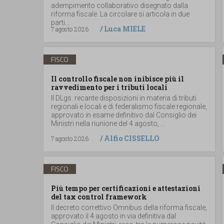
adempimento collaborativo disegnato dalla
riforma fiscale. La circolare si articola in due
parti...
/
Luca MIELE
7 agosto 2026
FISCO
Il controllo fiscale non inibisce più il
ravvedimento per i tributi locali
Il DLgs. recante disposizioni in materia di tributi
regionali e locali e di federalismo fiscale regionale,
approvato in esame definitivo dal Consiglio dei
Ministri nella riunione del 4 agosto, ...
/
Alfio CISSELLO
7 agosto 2026
FISCO
Più tempo per certificazioni e attestazioni
del tax control framework
Il decreto correttivo Omnibus della riforma fiscale,
approvato il 4 agosto in via definitiva dal