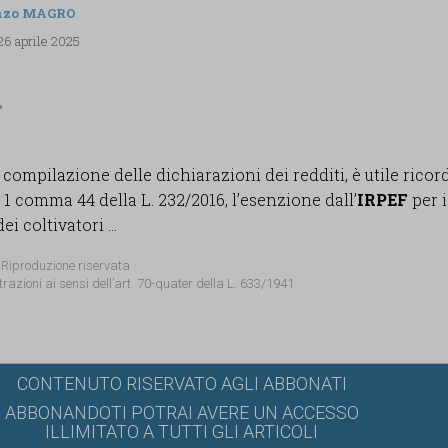
nzo MAGRO
26 aprile 2025
 compilazione delle dichiarazioni dei redditi, è utile ricor
t. 1 comma 44 della L. 232/2016, l’esenzione dall’
IRPEF
per i
i coltivatori ...
 Riproduzione riservata
trazioni ai sensi dell’art. 70-quater della L. 633/1941
CONTENUTO RISERVATO AGLI ABBONATI
ABBONANDOTI POTRAI AVERE UN ACCESSO
ILLIMITATO A TUTTI GLI ARTICOLI