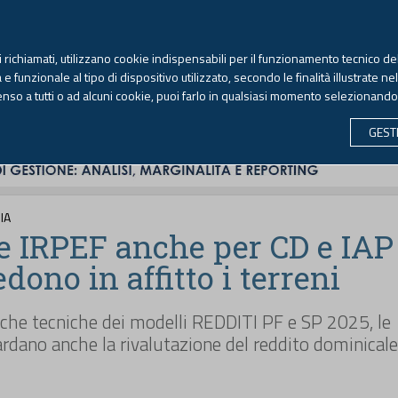
TEKNE FORMAZIONE
ANTIRICICLAGGIO
LIBRI EUTEKNE
RIVISTE 
ti richiamati, utilizzano cookie indispensabili per il funzionamento tecnico del
Venerdì, 7 agosto 2026 -
Aggiornato alle 6.00
 funzionale al tipo di dispositivo utilizzato, secondo le finalità illustrate ne
enso a tutti o ad alcuni cookie, puoi farlo in qualsiasi momento selezionand
CONTABILITÀ
LAVORO & PREVIDENZA
ECONOMIA 
GEST
IA
e IRPEF anche per CD e IAP
dono in affitto i terreni
iche tecniche dei modelli REDDITI PF e SP 2025, le
ardano anche la rivalutazione del reddito dominicale