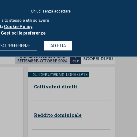
ACCEDI
EUTEKNE
Chiudi senza accettare
 sito stesso e utili ad avere
ASCOLTA IL PODCAST
lla
.
Cookie Policy
o
.
Gestisci le preferenze
& SOCIETÀ
PROFESSIONI
PROTAGONISTI
ISCI PREFERENZE
ACCETTA
CERCA
Coltivatori diretti
Reddito dominicale