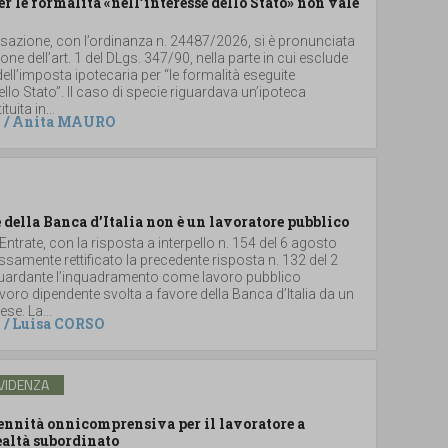
er le formalità «nell’interesse dello Stato» non vale
ssazione, con l’ordinanza n. 24487/2026, si è pronunciata
ione dell’art. 1 del DLgs. 347/90, nella parte in cui esclude
dell’imposta ipotecaria per “le formalità eseguite
dello Stato”. Il caso di specie riguardava un’ipoteca
uita in...
/
Anita MAURO
 della Banca d’Italia non è un lavoratore pubblico
 Entrate, con la risposta a interpello n. 154 del 6 agosto
samente rettificato la precedente risposta n. 132 del 2
iguardante l’inquadramento come lavoro pubblico
 lavoro dipendente svolta a favore della Banca d’Italia da un
se. La...
/
Luisa CORSO
VIDENZA
dennità onnicomprensiva per il lavoratore a
ealtà subordinato