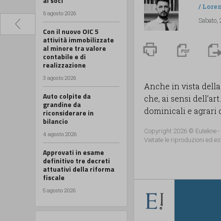
ai soci
/
Lore
6 agosto 2026
Sabato, 
Con il nuovo OIC 5
attività immobilizzate
al minore tra valore
contabile e di
realizzazione
3 agosto 2026
Anche in vista della
Auto colpite da
che, ai sensi dell’ar
grandine da
dominicali e agrari de
riconsiderare in
bilancio
Copyright 2026 © Eutekne -
4 agosto 2026
Vietate le riproduzioni ed es
Approvati in esame
definitivo tre decreti
attuativi della riforma
fiscale
5 agosto 2026