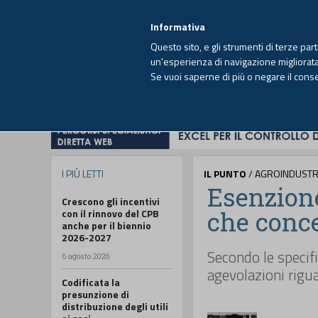
EUTEKNE INFO
SISTEMA INTEGRATO
EU
MENU
Informativa
Questo sito, e gli strumenti di terze par
un'esperienza di navigazione migliorata e
Se vuoi saperne di più o negare il cons
HOME
OPINIONI
FISCO
IMPRESA
I PIÙ LETTI
IL PUNTO
/ AGROINDUSTR
Esenzion
Crescono gli incentivi
che conce
con il rinnovo del CPB
anche per il biennio
2026-2027
Secondo le specif
6 agosto 2026
agevolazioni rigu
Codificata la
presunzione di
distribuzione degli utili