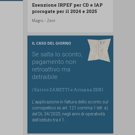
Esenzione IRPEF per CD e IAP
prorogate per il 2024 e 2025
Magro - Zeni
IL CASO DEL GIORNO
Se salta lo sconto,
pagamento non
retroattivo ma
detraibile
/
Enrico ZANETTI
e
Arianna ZENI
L’applicazione in fattura dello sconto sul
corrispettivo ex art. 121 comma 1 lett. a)
del DL 34/2020, negli anni di operatività
dell’istituto tra il 1...