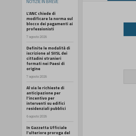
NOTIZIE IN BREVE
L’ANC chiede di
modificare la norma sul
blocco dei pagamenti ai
professionisti
7 agosto 2026
Definite le modalità di
iscrizione al SIISL dei
cittadini stranieri
formati nei Paesi di
origine
7 agosto 2026
Al via le richieste di
anticipazione per
l’incentivo per
interventi su edifici
residenziali pubblici
6 agosto 2026
In Gazzetta Ufficiale
l’ulteriore proroga del