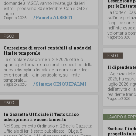
L’esenzione p
domande all’AGEA vanno inviate, già da ieri,
per le Entrate
entro il prossimo 30 settembre. Con il DM 27
La Corte di Ca
luglio...
/
Pamela ALBERTI
7 agosto 2026
sull’interpretaz
l’applicazione 
nell’interesse 
volontaria costit
FISCO
7 agosto 2026
Correzione di errori contabili al nodo del
limite temporale
FISCO
La circolare Assonime n. 20/2026 offre lo
spunto per tornare su un profilo specifico della
Il dipendente
nuova disciplina fiscale della correzione degli
L’Agenzia delle
errori contabili e, in particolare, sul limite
2026, ha espres
temporale ...
/
Simone CINQUEPALMI
7 agosto 2026
luglio 2026, r
dell’attività di
residente france
7 agosto 2026
FISCO
In Gazzetta Ufficiale il Testo unico
LAVORO & PRE
adempimenti e accertamento
Nel Supplemento Ordinario n. 28 della Gazzetta
Esclusa l’in
Ufficiale di ieri è stato pubblicato il DLgs. 5
progetto in r