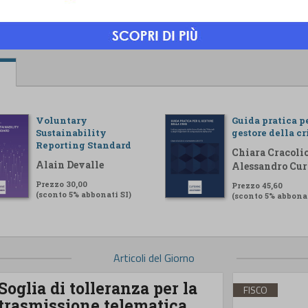
Voluntary
Guida pratica pe
Sustainability
gestore della cr
Reporting Standard
Chiara Cracolic
Alain Devalle
Alessandro Cur
Prezzo 30,00
Prezzo 45,60
(sconto 5% abbonati SI)
(sconto 5% abbonat
Articoli del Giorno
Soglia di tolleranza per la
FISCO
trasmissione telematica