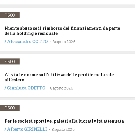
FISCO
Niente abuso se il rimborso dei finanziamenti da parte
della holding è residuale
/
Alessandro COTTO
-
8 agosto 2026
FISCO
Al via le norme sull’utilizzo delle perdite maturate
all’estero
/
Gianluca ODETTO
-
8 agosto 2026
FISCO
Per le società sportive, paletti alla lucratività attenuata
/
Alberto GIRINELLI
-
8 agosto 2026