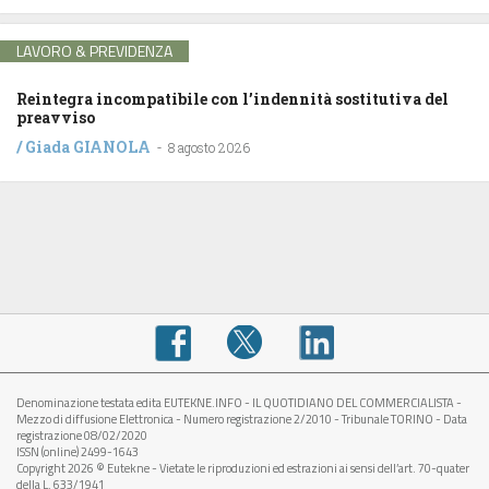
LAVORO & PREVIDENZA
Reintegra incompatibile con l’indennità sostitutiva del
preavviso
/
Giada GIANOLA
-
8 agosto 2026
Denominazione testata edita EUTEKNE.INFO - IL QUOTIDIANO DEL COMMERCIALISTA -
Mezzo di diffusione Elettronica - Numero registrazione 2/2010 - Tribunale TORINO - Data
registrazione 08/02/2020
ISSN (online) 2499-1643
Copyright 2026 © Eutekne - Vietate le riproduzioni ed estrazioni ai sensi dell’art. 70-quater
della L. 633/1941