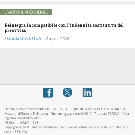
LAVORO & PREVIDENZA
Reintegra incompatibile con l’indennità sostitutiva del
preavviso
/
Giada GIANOLA
-
8 agosto 2026
Denominazione testata edita EUTEKNE.INFO - IL QUOTIDIANO DEL COMMERCIALISTA -
Mezzo di diffusione Elettronica - Numero registrazione 2/2010 - Tribunale TORINO - Data
registrazione 08/02/2020
ISSN (online) 2499-1643
Copyright 2026 © Eutekne - Vietate le riproduzioni ed estrazioni ai sensi dell’art. 70-quater
della L. 633/1941