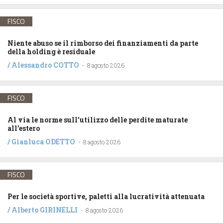
FISCO
Niente abuso se il rimborso dei finanziamenti da parte
della holding è residuale
/
Alessandro COTTO
-
8 agosto 2026
FISCO
Al via le norme sull’utilizzo delle perdite maturate
all’estero
/
Gianluca ODETTO
-
8 agosto 2026
FISCO
Per le società sportive, paletti alla lucratività attenuata
/
Alberto GIRINELLI
-
8 agosto 2026