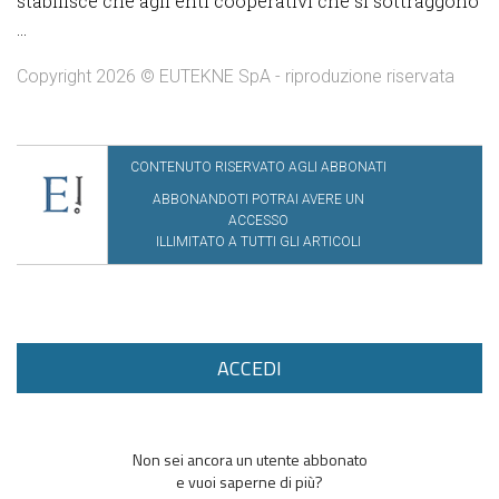
stabilisce che agli enti cooperativi che si sottraggono
...
Copyright 2026 © EUTEKNE SpA - riproduzione riservata
CONTENUTO RISERVATO AGLI ABBONATI
ABBONANDOTI POTRAI AVERE UN
ACCESSO
ILLIMITATO A TUTTI GLI ARTICOLI
ACCEDI
Non sei ancora un utente abbonato
e vuoi saperne di più?