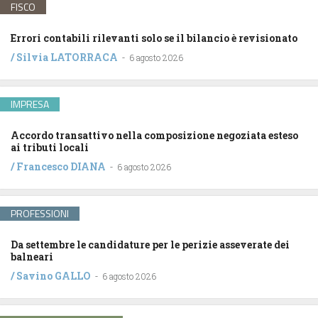
FISCO
Errori contabili rilevanti solo se il bilancio è revisionato
/
Silvia LATORRACA
-
6 agosto 2026
IMPRESA
Accordo transattivo nella composizione negoziata esteso
ai tributi locali
/
Francesco DIANA
-
6 agosto 2026
PROFESSIONI
Da settembre le candidature per le perizie asseverate dei
balneari
/
Savino GALLO
-
6 agosto 2026