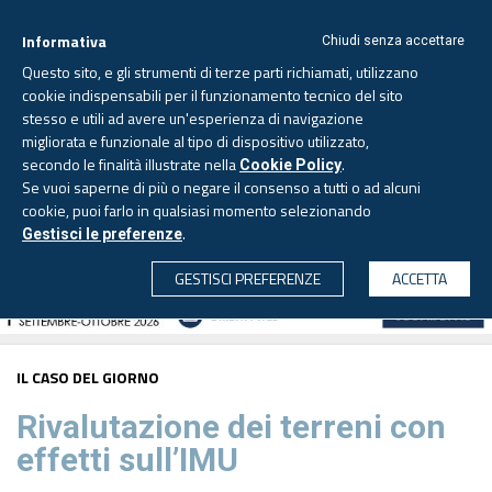
Informativa
Chiudi senza accettare
Questo sito, e gli strumenti di terze parti richiamati, utilizzano
cookie indispensabili per il funzionamento tecnico del sito
stesso e utili ad avere un'esperienza di navigazione
migliorata e funzionale al tipo di dispositivo utilizzato,
Venerdì, 7 agosto 2026 -
Aggiornato alle 6.00
secondo le finalità illustrate nella
.
Cookie Policy
Se vuoi saperne di più o negare il consenso a tutti o ad alcuni
cookie, puoi farlo in qualsiasi momento selezionando
.
Gestisci le preferenze
CERCA
GESTISCI PREFERENZE
ACCETTA
IL CASO DEL GIORNO
Rivalutazione dei terreni con
effetti sull’IMU