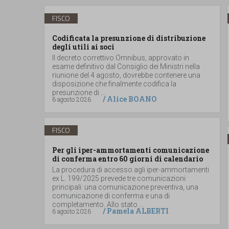
FISCO
Codificata la presunzione di distribuzione
degli utili ai soci
Il decreto correttivo Omnibus, approvato in
esame definitivo dal Consiglio dei Ministri nella
riunione del 4 agosto, dovrebbe contenere una
disposizione che finalmente codifica la
presunzione di ...
/
Alice BOANO
6 agosto 2026
FISCO
Per gli iper-ammortamenti comunicazione
di conferma entro 60 giorni di calendario
La procedura di accesso agli iper-ammortamenti
ex L. 199/2025 prevede tre comunicazioni
principali: una comunicazione preventiva, una
comunicazione di conferma e una di
completamento. Allo stato ...
/
Pamela ALBERTI
6 agosto 2026