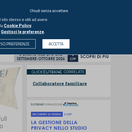
ACCEDI
EUTEKNE
Chiudi senza accettare
 sito stesso e utili ad avere
ASCOLTA IL PODCAST
lla
.
Cookie Policy
o
.
Gestisci le preferenze
& SOCIETÀ
PROFESSIONI
PROTAGONISTI
ISCI PREFERENZE
ACCETTA
CERCA
Collaboratore familiare
ull
vo