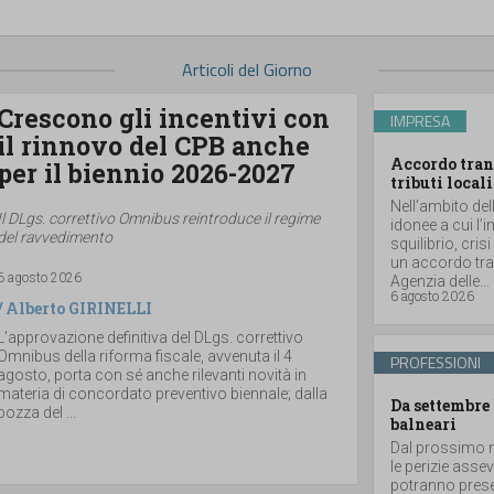
Articoli del Giorno
Crescono gli incentivi con
IMPRESA
il rinnovo del CPB anche
Accordo tran
per il biennio 2026-2027
tributi locali
Nell’ambito del
Il DLgs. correttivo Omnibus reintroduce il regime
idonee a cui l’
del ravvedimento
squilibrio, cris
un accordo tran
6 agosto 2026
Agenzia delle...
6 agosto 2026
/
Alberto GIRINELLI
L’approvazione definitiva del DLgs. correttivo
Omnibus della riforma fiscale, avvenuta il 4
PROFESSIONI
agosto, porta con sé anche rilevanti novità in
materia di concordato preventivo biennale; dalla
Da settembre 
bozza del ...
balneari
Dal prossimo m
le perizie asse
potranno prese