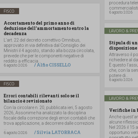
procedura telem
commercialisti
FISCO
6 agosto 2026
Accertamento del primo anno di
deduzione dell’ammortamento entro la
LAVORO & PRE
decadenza
L’art. 22 del decreto correttivo Omnibus,
Stipula di un
approvato in via definitiva dal Consiglio dei
disposizione
Ministri il 4 agosto, stando alla bozza circolata,
Attraverso il po
prevede che per le componenti negative di
richiedere al da
reddito a efficacia...
/
Alfio CISSELLO
6 agosto 2026
È questo l’assun
che, con la se
potere di...
6 agosto 2026
FISCO
Errori contabili rilevanti solo se il
LAVORO & PRE
bilancio è revisionato
Con la circolare n. 20, pubblicata ieri, 5 agosto
Verifiche in 
2026, Assonime ha analizzato la disciplina
Anche quest’ann
fiscale della correzione degli errori contabili che
alcune riflessi
trova applicazione, a decorrere dalle correzioni
Nel 2026 il 15 
...
/
Silvia LATORRACA
6 agosto 2026
opportuno verif
soprattutto nell