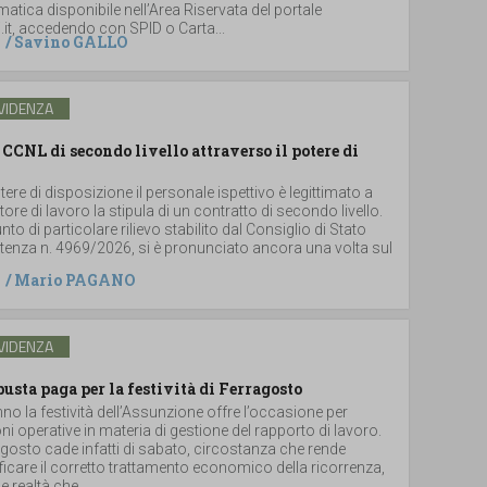
atica disponibile nell’Area Riservata del portale
.it, accedendo con SPID o Carta...
/
Savino GALLO
VIDENZA
 CCNL di secondo livello attraverso il potere di
tere di disposizione il personale ispettivo è legittimato a
tore di lavoro la stipula di un contratto di secondo livello.
to di particolare rilievo stabilito dal Consiglio di Stato
ntenza n. 4969/2026, si è pronunciato ancora una volta sul
/
Mario PAGANO
VIDENZA
busta paga per la festività di Ferragosto
o la festività dell’Assunzione offre l’occasione per
oni operative in materia di gestione del rapporto di lavoro.
agosto cade infatti di sabato, circostanza che rende
icare il corretto trattamento economico della ricorrenza,
e realtà che...