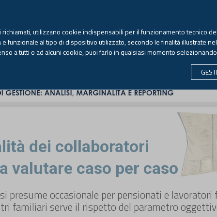
TEKNE FORMAZIONE
ANTIRICICLAGGIO
LIBRI EUTEKNE
RIVISTE 
ti richiamati, utilizzano cookie indispensabili per il funzionamento tecnico del
Giovedì, 6 agosto 2026 -
Aggiornato alle 6.00
 funzionale al tipo di dispositivo utilizzato, secondo le finalità illustrate ne
enso a tutti o ad alcuni cookie, puoi farlo in qualsiasi momento selezionand
CONTABILITÀ
LAVORO & PREVIDENZA
ECONOMIA 
GEST
ità dei collaboratori
da valutare caso per caso
si presume occasionale per pensionati e lavoratori f
ltri familiari serve il rispetto del parametro oggetti