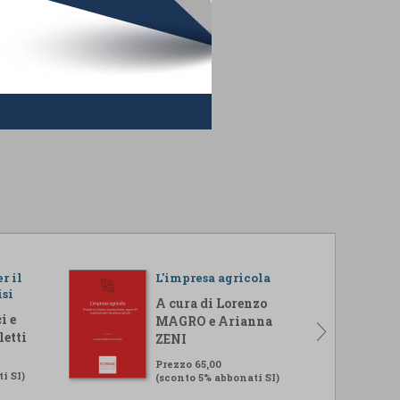
r il
L'impresa agricola
isi
A cura di Lorenzo
i e
MAGRO e Arianna
letti
ZENI
Prezzo 65,00
i SI)
(sconto 5% abbonati SI)