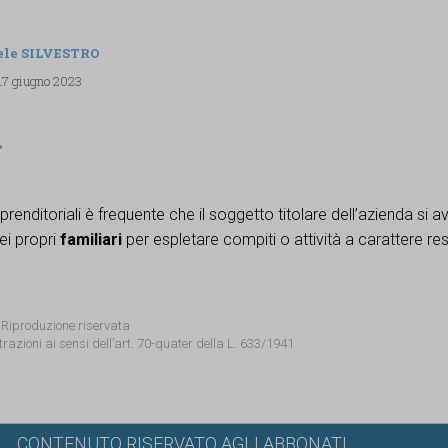
ele SILVESTRO
 17 giugno 2023
prenditoriali è frequente che il soggetto titolare dell’azienda si a
ei propri
familiari
per espletare compiti o attività a carattere re
 Riproduzione riservata
trazioni ai sensi dell’art. 70-quater della L. 633/1941
CONTENUTO RISERVATO AGLI ABBONATI