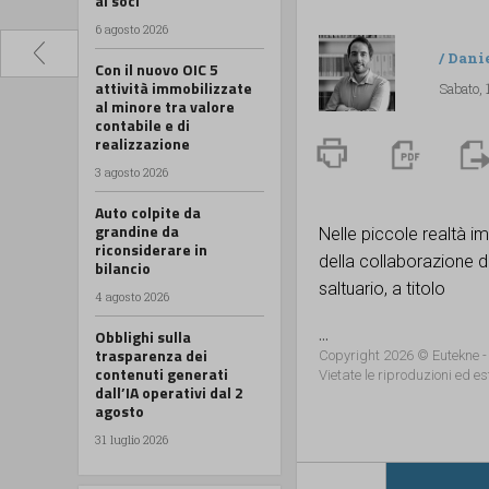
ai soci
6 agosto 2026
/
Dani
Con il nuovo OIC 5
attività immobilizzate
Sabato,
al minore tra valore
contabile e di
realizzazione
3 agosto 2026
Auto colpite da
grandine da
Nelle piccole realtà im
riconsiderare in
della collaborazione d
bilancio
saltuario, a titolo
4 agosto 2026
...
Obblighi sulla
trasparenza dei
Copyright 2026 © Eutekne -
contenuti generati
Vietate le riproduzioni ed es
dall’IA operativi dal 2
agosto
31 luglio 2026