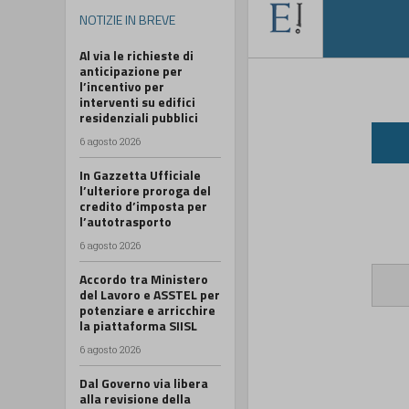
NOTIZIE IN BREVE
Al via le richieste di
anticipazione per
l’incentivo per
interventi su edifici
residenziali pubblici
6 agosto 2026
In Gazzetta Ufficiale
l’ulteriore proroga del
credito d’imposta per
l’autotrasporto
6 agosto 2026
Accordo tra Ministero
del Lavoro e ASSTEL per
potenziare e arricchire
la piattaforma SIISL
6 agosto 2026
Dal Governo via libera
alla revisione della