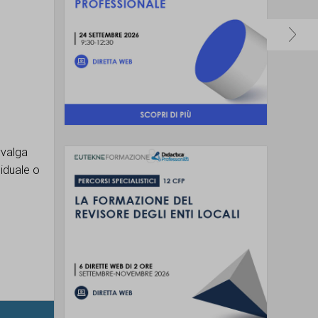
vvalga
siduale o