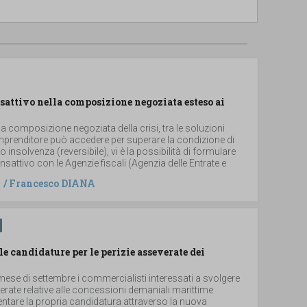
sattivo nella composizione negoziata esteso ai
la composizione negoziata della crisi, tra le soluzioni
imprenditore può accedere per superare la condizione di
i o insolvenza (reversibile), vi è la possibilità di formulare
sattivo con le Agenzie fiscali (Agenzia delle Entrate e
/
Francesco DIANA
le candidature per le perizie asseverate dei
ese di settembre i commercialisti interessati a svolgere
verate relative alle concessioni demaniali marittime
ntare la propria candidatura attraverso la nuova