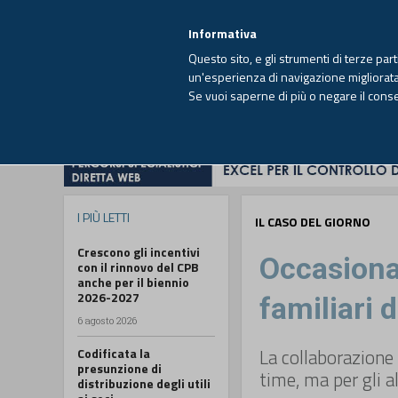
EUTEKNE INFO
SISTEMA INTEGRATO
EU
MENU
Informativa
Questo sito, e gli strumenti di terze par
un'esperienza di navigazione migliorata e
Se vuoi saperne di più o negare il cons
HOME
OPINIONI
FISCO
IMPRESA
I PIÙ LETTI
IL CASO DEL GIORNO
Crescono gli incentivi
Occasional
con il rinnovo del CPB
anche per il biennio
2026-2027
familiari 
6 agosto 2026
La collaborazione 
Codificata la
presunzione di
time, ma per gli a
distribuzione degli utili