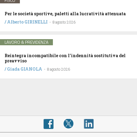
FISCO
Per le società sportive, paletti alla lucratività attenuata
/
Alberto GIRINELLI
-
8 agosto 2026
LAVORO & PREVIDENZA
Reintegra incompatibile con l’indennità sostitutiva del
preavviso
/
Giada GIANOLA
-
8 agosto 2026