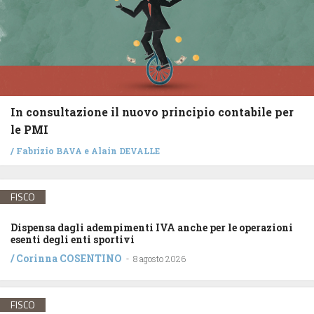
In consultazione il nuovo principio contabile per
le PMI
/
Fabrizio BAVA
e
Alain DEVALLE
FISCO
Dispensa dagli adempimenti IVA anche per le operazioni
esenti degli enti sportivi
/
Corinna COSENTINO
-
8 agosto 2026
FISCO