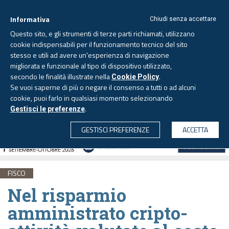
Informativa
Chiudi senza accettare
Questo sito, e gli strumenti di terze parti richiamati, utilizzano
cookie indispensabili per il funzionamento tecnico del sito
stesso e utili ad avere un'esperienza di navigazione
migliorata e funzionale al tipo di dispositivo utilizzato,
Venerdì, 7 agosto 2026 -
Aggiornato alle 6.00
secondo le finalità illustrate nella
.
Cookie Policy
Se vuoi saperne di più o negare il consenso a tutti o ad alcuni
cookie, puoi farlo in qualsiasi momento selezionando
.
Gestisci le preferenze
CERCA
GESTISCI PREFERENZE
ACCETTA
FISCO
Nel risparmio
amministrato cripto-