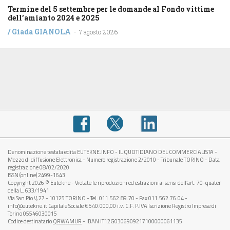
Termine del 5 settembre per le domande al Fondo vittime
dell’amianto 2024 e 2025
/
Giada GIANOLA
-
7 agosto 2026
Denominazione testata edita EUTEKNE.INFO - IL QUOTIDIANO DEL COMMERCIALISTA -
Mezzo di diffusione Elettronica - Numero registrazione 2/2010 - Tribunale TORINO - Data
registrazione 08/02/2020
ISSN (online) 2499-1643
Copyright 2026 © Eutekne - Vietate le riproduzioni ed estrazioni ai sensi dell’art. 70-quater
della L. 633/1941
Via San Pio V, 27 - 10125 TORINO - Tel. 011.562.89.70 - Fax 011.562.76.04 -
info@eutekne.it Capitale Sociale € 540.000,00 i.v. C.F. P.IVA Iscrizione Registro Imprese di
Torino 05546030015
Codice destinatario
QRWAMUR
- IBAN IT12G0306909217100000061135