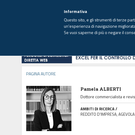
EUTEKNE INFO
SISTEMA INTEGRATO
EU
MENU
Informativa
Questo sito, e gli strumenti di terze par
un'esperienza di navigazione migliorata e
Se vuoi saperne di più o negare il cons
HOME
OPINIONI
FISCO
IMPRESA
PAGINA AUTORE
Pamela ALBERTI
Dottore commercialista e revi
AMBITI DI RICERCA /
REDDITO D'IMPRESA, AGEVOLAZ