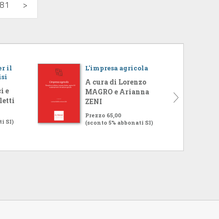
81
>
r il
L'impresa agricola
isi
A cura di Lorenzo
i e
MAGRO e Arianna
letti
ZENI
Prezzo 65,00
i SI)
(sconto 5% abbonati SI)