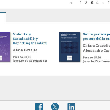
<
1
2
3
4
...
1
Voluntary
Guida pratica pe
Sustainability
gestore della cr
Reporting Standard
Chiara Cracolic
Alain Devalle
Alessandro Cur
Prezzo 30,00
Prezzo 45,60
(sconto 5% abbonati SI)
(sconto 5% abbonat