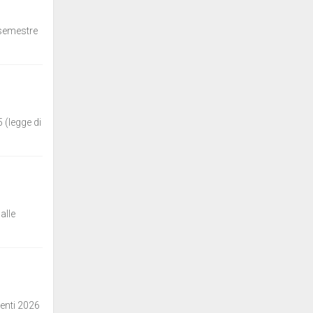
o semestre
 (legge di
alle
menti 2026