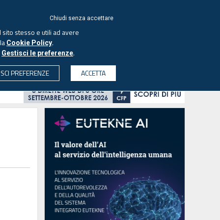
ACCEDI
EUTEKNE
Chiudi senza accettare
 sito stesso e utili ad avere
ASCOLTA IL PODCAST
lla
.
Cookie Policy
o
.
Gestisci le preferenze
& SOCIETÀ
PROFESSIONI
PROTAGONISTI
ISCI PREFERENZE
ACCETTA
CERCA