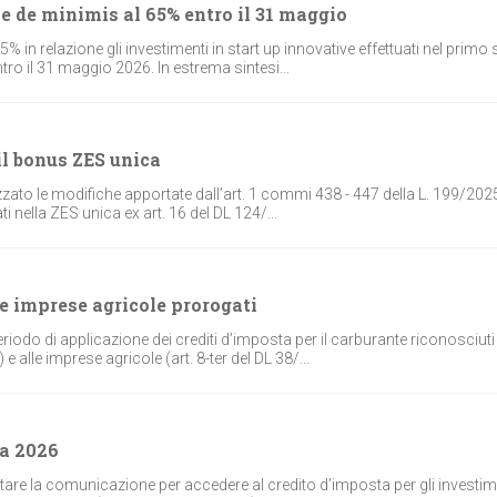
ve de minimis al 65% entro il 31 maggio
5% in relazione gli investimenti in start up innovative effettuati nel prim
tro il 31 maggio 2026. In estrema sintesi...
 il bonus ZES unica
izzato le modifiche apportate dall’art. 1 commi 438 - 447 della L. 199/2025
i nella ZES unica ex art. 16 del DL 124/...
 e imprese agricole prorogati
eriodo di applicazione dei crediti d’imposta per il carburante riconosciuti 
 alle imprese agricole (art. 8-ter del DL 38/...
ca 2026
tare la comunicazione per accedere al credito d’imposta per gli investi