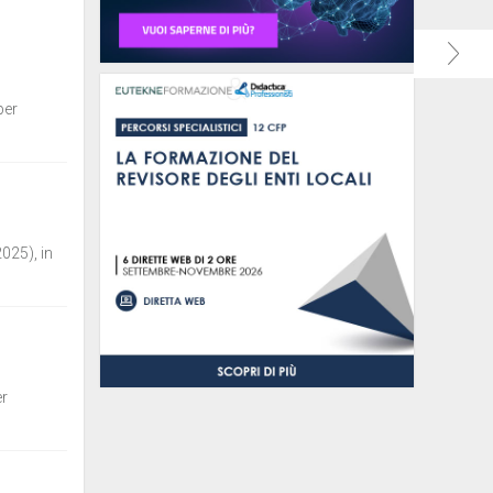
per
2025), in
er