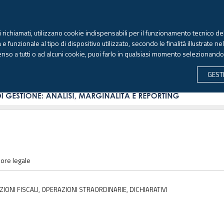
TEKNE FORMAZIONE
ANTIRICICLAGGIO
LIBRI EUTEKNE
RIVISTE 
ti richiamati, utilizzano cookie indispensabili per il funzionamento tecnico del
Sabato, 8 agosto 2026 -
Aggiornato alle 6.00
 funzionale al tipo di dispositivo utilizzato, secondo le finalità illustrate ne
enso a tutti o ad alcuni cookie, puoi farlo in qualsiasi momento selezionand
CONTABILITÀ
LAVORO & PREVIDENZA
ECONOMIA 
GEST
sore legale
IONI FISCALI, OPERAZIONI STRAORDINARIE, DICHIARATIVI