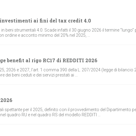
investimenti ai fini del tax credit 4.0
in beni strumentali 4.0. Scade infatti il 30 giugno 2026 il termine “lungo” 
” con ordine e acconto minimo del 20% nel 2025, ...
nge benefit al rigo RC17 di REDDITI 2026
025, 2026 e 2027, l’art. 1 comma 390 della L. 207/2024 (legge di bilancio 
dei beni ceduti e dei servizi prestati ai ...
 2026
ali spettante per il 2025, definito con il provvedimento del Dipartimento p
o nel quadro RU e nel quadro RS del modello REDDITI ...