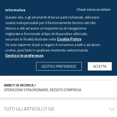
Informativa
Chiudi senza accettare
Questo sito, e gli strumenti di terze parti richiamati, utilizzano
cookie indispensabili per il funzionamento tecnico del sito
stesso e utili ad avere un'esperienza di navigazione
migliorata e funzionale al tipo di dispositivo utilizzato,
Domenica, 9 agosto 2026
secondo le finalità illustrate nella
.
Cookie Policy
Se vuoi saperne di più o negare il consenso a tutti o ad alcuni
cookie, puoi farlo in qualsiasi momento selezionando
PAGINA AUTORE
.
Gestisci le preferenze
CERCA
GESTISCI PREFERENZE
ACCETTA
Carlotta SGATTONI
Commercialista
AMBITI DI RICERCA /
OPERAZIONI STRAORDINARIE, REDDITO D'IMPRESA
TUTTI GLI ARTICOLI (110)