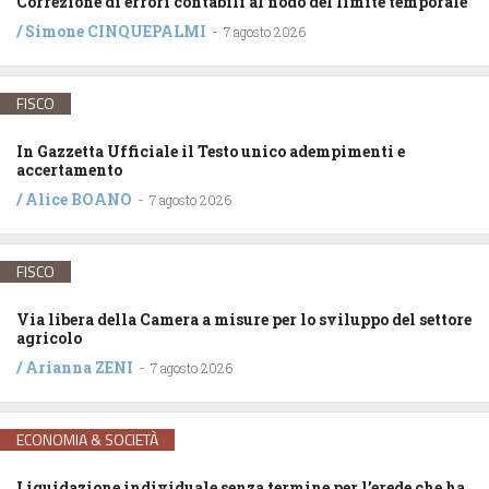
Correzione di errori contabili al nodo del limite temporale
/
Simone CINQUEPALMI
-
7 agosto 2026
FISCO
In Gazzetta Ufficiale il Testo unico adempimenti e
accertamento
/
Alice BOANO
-
7 agosto 2026
FISCO
Via libera della Camera a misure per lo sviluppo del settore
agricolo
/
Arianna ZENI
-
7 agosto 2026
ECONOMIA & SOCIETÀ
Liquidazione individuale senza termine per l’erede che ha