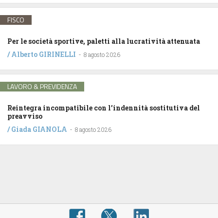
FISCO
Per le società sportive, paletti alla lucratività attenuata
/
Alberto GIRINELLI
-
8 agosto 2026
LAVORO & PREVIDENZA
Reintegra incompatibile con l’indennità sostitutiva del
preavviso
/
Giada GIANOLA
-
8 agosto 2026