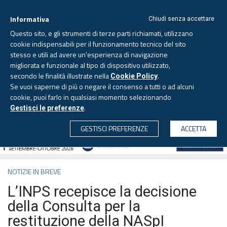
Informativa
Chiudi senza accettare
Questo sito, e gli strumenti di terze parti richiamati, utilizzano
cookie indispensabili per il funzionamento tecnico del sito
stesso e utili ad avere un'esperienza di navigazione
migliorata e funzionale al tipo di dispositivo utilizzato,
Venerdì, 7 agosto 2026 -
Aggiornato alle 6.00
secondo le finalità illustrate nella
.
Cookie Policy
Se vuoi saperne di più o negare il consenso a tutti o ad alcuni
cookie, puoi farlo in qualsiasi momento selezionando
.
Gestisci le preferenze
CERCA
GESTISCI PREFERENZE
ACCETTA
NOTIZIE IN BREVE
L’INPS recepisce la decisione
della Consulta per la
restituzione della NASpI