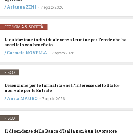
/
Arianna ZENI
-
7 agosto 2026
ECONOMIA & SOCIETÀ
Liquidazione individuale senza termine per l’erede che ha
accettato con beneficio
/
Carmela NOVELLA
-
7 agosto 2026
FISCO
L’esenzione per le formalità «nell’interesse dello Stato»
non vale per le Entrate
/
Anita MAURO
-
7 agosto 2026
FISCO
Il dipendente della Banca d’Italia non è un lavoratore