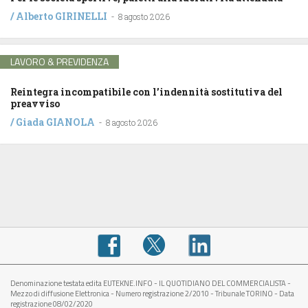
/
Alberto GIRINELLI
-
8 agosto 2026
LAVORO & PREVIDENZA
Reintegra incompatibile con l’indennità sostitutiva del
preavviso
/
Giada GIANOLA
-
8 agosto 2026
Denominazione testata edita EUTEKNE.INFO - IL QUOTIDIANO DEL COMMERCIALISTA -
Mezzo di diffusione Elettronica - Numero registrazione 2/2010 - Tribunale TORINO - Data
registrazione 08/02/2020