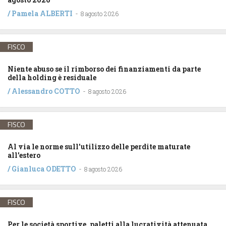
/
Pamela ALBERTI
-
8 agosto 2026
FISCO
Niente abuso se il rimborso dei finanziamenti da parte
della holding è residuale
/
Alessandro COTTO
-
8 agosto 2026
FISCO
Al via le norme sull’utilizzo delle perdite maturate
all’estero
/
Gianluca ODETTO
-
8 agosto 2026
FISCO
Per le società sportive, paletti alla lucratività attenuata