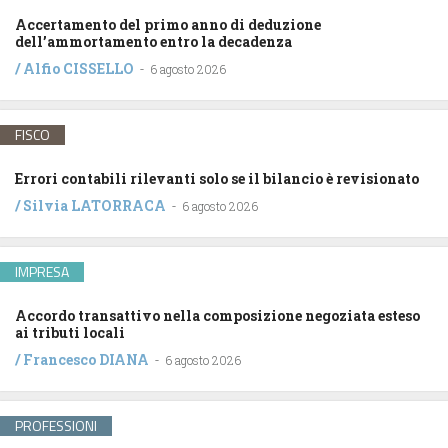
Accertamento del primo anno di deduzione
dell’ammortamento entro la decadenza
/
Alfio CISSELLO
-
6 agosto 2026
FISCO
Errori contabili rilevanti solo se il bilancio è revisionato
/
Silvia LATORRACA
-
6 agosto 2026
IMPRESA
Accordo transattivo nella composizione negoziata esteso
ai tributi locali
/
Francesco DIANA
-
6 agosto 2026
PROFESSIONI