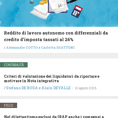
Reddito di lavoro autonomo con differenziali da
credito d’imposta tassati al 26%
/
Alessandro COTTO
e
Carlotta SGATTONI
CONTABILITÀ
Criteri di valutazione dei liquidatori da riportare e
motivare in Nota integrativa
/
Stefano DE ROSA
e
Alain DEVALLE
-
10 agosto 2026
FISCO
Nel dilettantismo esclusi da IRAP anche i compensi a