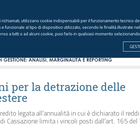
TEKNE FORMAZIONE
ANTIRICICLAGGIO
LIBRI EUTEKNE
RIVISTE 
ti richiamati, utilizzano cookie indispensabili per il funzionamento tecnico del
Domenica, 9 agosto 2026
 funzionale al tipo di dispositivo utilizzato, secondo le finalità illustrate ne
enso a tutti o ad alcuni cookie, puoi farlo in qualsiasi momento selezionand
CONTABILITÀ
LAVORO & PREVIDENZA
ECONOMIA 
GEST
ni per la detrazione delle
estere
dito legata all’annualità in cui è dichiarato il redd
di Cassazione limita i vincoli posti dall’art. 165 de