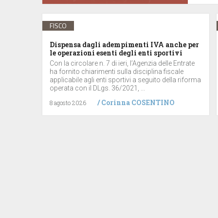
FISCO
Dispensa dagli adempimenti IVA anche per
le operazioni esenti degli enti sportivi
Con la circolare n. 7 di ieri, l’Agenzia delle Entrate
ha fornito chiarimenti sulla disciplina fiscale
applicabile agli enti sportivi a seguito della riforma
operata con il DLgs. 36/2021, ...
/
Corinna COSENTINO
8 agosto 2026