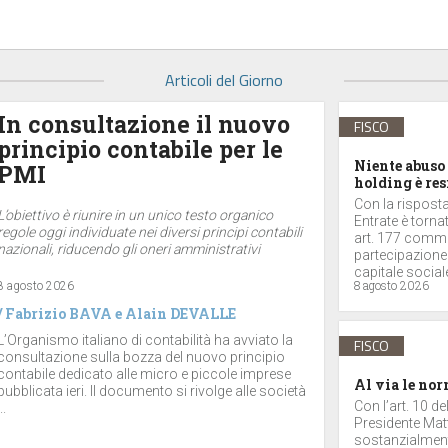
Articoli del Giorno
In consultazione il nuovo
FISCO
principio contabile per le
Niente abuso 
PMI
holding è res
Con la risposta 
L’obiettivo è riunire in un unico testo organico
Entrate è torna
regole oggi individuate nei diversi principi contabili
art. 177 comma 
nazionali, riducendo gli oneri amministrativi
partecipazione
capitale sociale
8 agosto 2026
8 agosto 2026
/
Fabrizio BAVA
e
Alain DEVALLE
L’Organismo italiano di contabilità ha avviato la
FISCO
consultazione sulla bozza del nuovo principio
contabile dedicato alle micro e piccole imprese
Al via le nor
pubblicata ieri. Il documento si rivolge alle società
Con l’art. 10 d
..
Presidente Matt
sostanzialmente