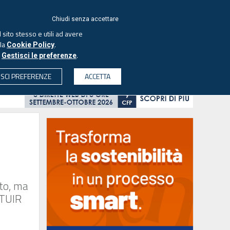
ACCEDI
EUTEKNE
Chiudi senza accettare
 sito stesso e utili ad avere
ASCOLTA IL PODCAST
lla
.
Cookie Policy
o
.
Gestisci le preferenze
& SOCIETÀ
PROFESSIONI
PROTAGONISTI
ISCI PREFERENZE
ACCETTA
CERCA
ito, ma
l TUIR