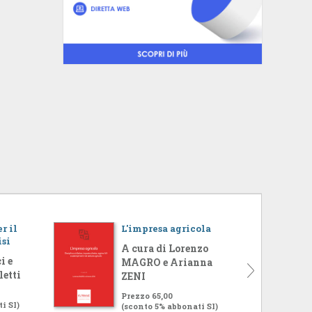
r il
L'impresa agricola
isi
A cura di Lorenzo
i e
MAGRO e Arianna
letti
ZENI
Prezzo 65,00
i SI)
(sconto 5% abbonati SI)