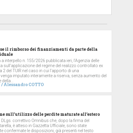
se il rimborso dei finanziamenti da parte della
iduale
a interpello n. 155/2026 pubblicata ieri, l’Agenzia delle
ta sull’applicazione del regime del realizzo controllato ex
2 del TUIR nel caso in cui l’apporto di una
 venga imputato interamente a riserva, senza aumento del
 della...
/
Alessandro COTTO
me sull’utilizzo delle perdite maturate all’estero
el DLgs. correttivo Omnibus che, dopo la firma del
arella, è atteso in Gazzetta Ufficiale, sono state
 confermate le disposizioni, già presenti nel testo