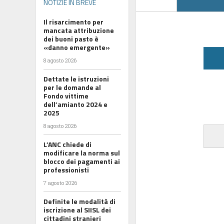
NOTIZIE IN BREVE
Il risarcimento per
mancata attribuzione
dei buoni pasto è
«danno emergente»
8 agosto 2026
Dettate le istruzioni
per le domande al
Fondo vittime
dell’amianto 2024 e
2025
8 agosto 2026
L’ANC chiede di
modificare la norma sul
blocco dei pagamenti ai
professionisti
7 agosto 2026
Definite le modalità di
iscrizione al SIISL dei
cittadini stranieri