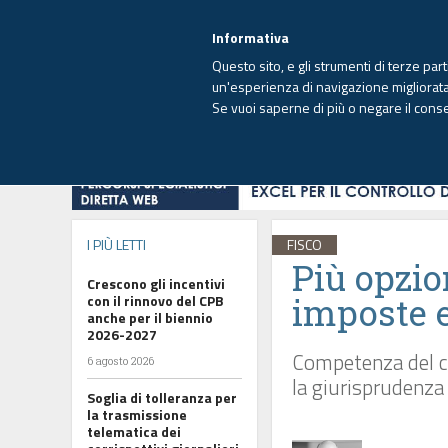
EUTEKNE INFO
SISTEMA INTEGRATO
EU
MENU
Informativa
Questo sito, e gli strumenti di terze par
un'esperienza di navigazione migliorata e
Se vuoi saperne di più o negare il cons
HOME
OPINIONI
FISCO
IMPRESA
I PIÙ LETTI
FISCO
Più opzio
Crescono gli incentivi
imposte 
con il rinnovo del CPB
anche per il biennio
2026-2027
Competenza del cre
6 agosto 2026
la giurisprudenza 
Soglia di tolleranza per
la trasmissione
telematica dei