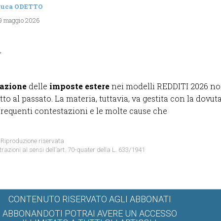
luca ODETTO
 9 maggio 2026
razione
delle
imposte estere
nei modelli REDDITI 2026 n
to al passato. La materia, tuttavia, va gestita con la dovut
 frequenti contestazioni e le molte cause che
 Riproduzione riservata
trazioni ai sensi dell’art. 70-quater della L. 633/1941
CONTENUTO RISERVATO AGLI ABBONATI
ABBONANDOTI POTRAI AVERE UN ACCESSO