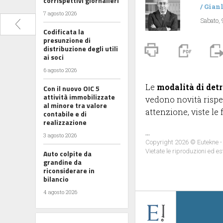
corrispettivi giornalieri
/
Gian
7 agosto 2026
Sabato,
Codificata la
presunzione di
distribuzione degli utili
ai soci
6 agosto 2026
Le
modalità di det
Con il nuovo OIC 5
attività immobilizzate
vedono novità rispet
al minore tra valore
attenzione, viste le
contabile e di
realizzazione
...
3 agosto 2026
Copyright 2026 © Eutekne -
Vietate le riproduzioni ed es
Auto colpite da
grandine da
riconsiderare in
bilancio
4 agosto 2026