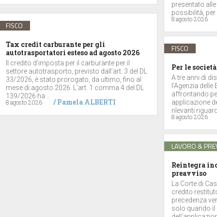
presentato alle
possibilità, per 
8 agosto 2026
FISCO
Tax credit carburante per gli
FISCO
autotrasportatori esteso ad agosto 2026
Il credito d’imposta per il carburante per il
Per le società
settore autotrasporto, previsto dall’art. 3 del DL
A tre anni di di
33/2026, è stato prorogato, da ultimo, fino al
l’Agenzia delle
mese di agosto 2026. L’art. 1 comma 4 del DL
affrontando per
139/2026 ha...
/
Pamela ALBERTI
8 agosto 2026
applicazione de
rilevanti riguar
8 agosto 2026
LAVORO & PRE
Reintegra inc
preavviso
La Corte di Cas
credito restitu
precedenza vers
solo quando il 
dell’applicazione