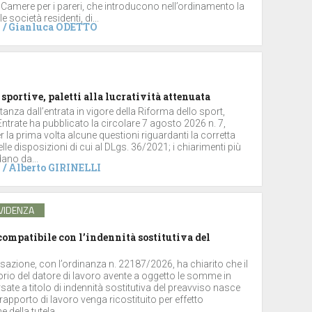
 Camere per i pareri, che introducono nell’ordinamento la
le società residenti, di...
/
Gianluca ODETTO
 sportive, paletti alla lucratività attenuata
stanza dall’entrata in vigore della Riforma dello sport,
 Entrate ha pubblicato la circolare 7 agosto 2026 n. 7,
 la prima volta alcune questioni riguardanti la corretta
lle disposizioni di cui al DLgs. 36/2021; i chiarimenti più
dano da...
/
Alberto GIRINELLI
VIDENZA
ompatibile con l’indennità sostitutiva del
sazione, con l’ordinanza n. 22187/2026, ha chiarito che il
torio del datore di lavoro avente a oggetto le somme in
ate a titolo di indennità sostitutiva del preavviso nasce
rapporto di lavoro venga ricostituito per effetto
 della tutela...