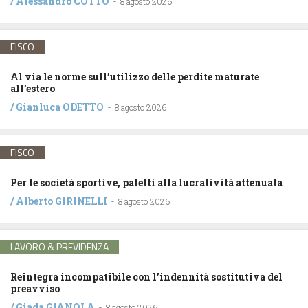
/
Alessandro COTTO
-
8 agosto 2026
FISCO
Al via le norme sull’utilizzo delle perdite maturate
all’estero
/
Gianluca ODETTO
-
8 agosto 2026
FISCO
Per le società sportive, paletti alla lucratività attenuata
/
Alberto GIRINELLI
-
8 agosto 2026
LAVORO & PREVIDENZA
Reintegra incompatibile con l’indennità sostitutiva del
preavviso
/
Giada GIANOLA
-
8 agosto 2026