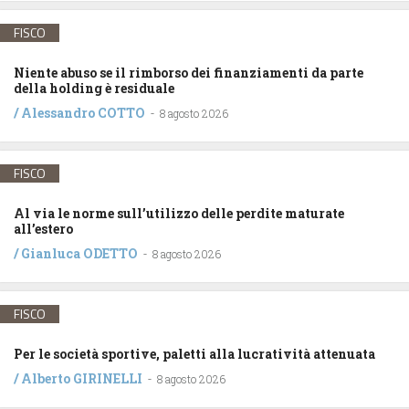
FISCO
Niente abuso se il rimborso dei finanziamenti da parte
della holding è residuale
/
Alessandro COTTO
-
8 agosto 2026
FISCO
Al via le norme sull’utilizzo delle perdite maturate
all’estero
/
Gianluca ODETTO
-
8 agosto 2026
FISCO
Per le società sportive, paletti alla lucratività attenuata
/
Alberto GIRINELLI
-
8 agosto 2026