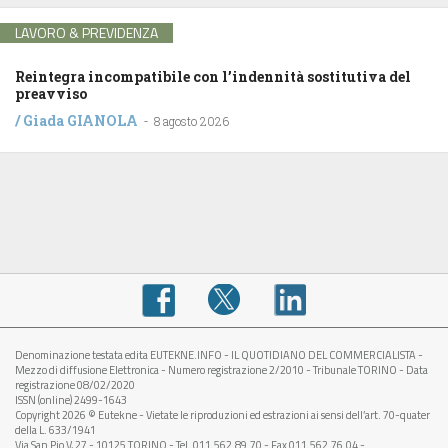
LAVORO & PREVIDENZA
Reintegra incompatibile con l’indennità sostitutiva del
preavviso
/
Giada GIANOLA
-
8 agosto 2026
Denominazione testata edita EUTEKNE.INFO - IL QUOTIDIANO DEL COMMERCIALISTA -
Mezzo di diffusione Elettronica - Numero registrazione 2/2010 - Tribunale TORINO - Data
registrazione 08/02/2020
ISSN (online) 2499-1643
Copyright 2026 © Eutekne - Vietate le riproduzioni ed estrazioni ai sensi dell’art. 70-quater
della L. 633/1941
Via San Pio V, 27 - 10125 TORINO - Tel. 011.562.89.70 - Fax 011.562.76.04 -