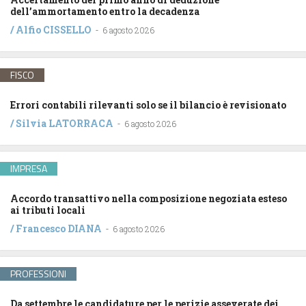
dell’ammortamento entro la decadenza
/
Alfio CISSELLO
-
6 agosto 2026
FISCO
Errori contabili rilevanti solo se il bilancio è revisionato
/
Silvia LATORRACA
-
6 agosto 2026
IMPRESA
Accordo transattivo nella composizione negoziata esteso
ai tributi locali
/
Francesco DIANA
-
6 agosto 2026
PROFESSIONI
Da settembre le candidature per le perizie asseverate dei