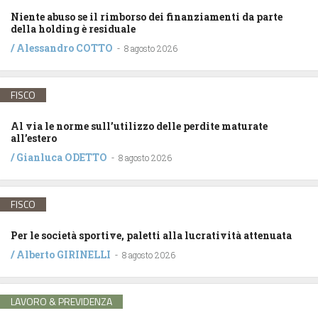
Niente abuso se il rimborso dei finanziamenti da parte
della holding è residuale
/
Alessandro COTTO
-
8 agosto 2026
FISCO
Al via le norme sull’utilizzo delle perdite maturate
all’estero
/
Gianluca ODETTO
-
8 agosto 2026
FISCO
Per le società sportive, paletti alla lucratività attenuata
/
Alberto GIRINELLI
-
8 agosto 2026
LAVORO & PREVIDENZA