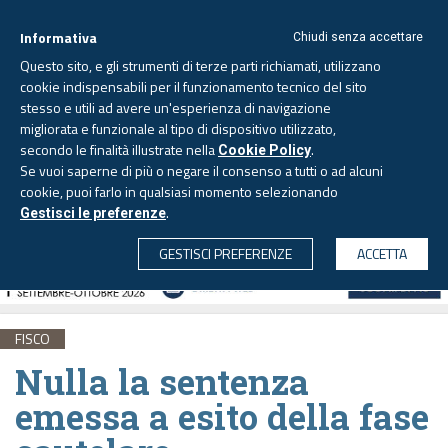
Informativa
Chiudi senza accettare
Questo sito, e gli strumenti di terze parti richiamati, utilizzano
cookie indispensabili per il funzionamento tecnico del sito
stesso e utili ad avere un'esperienza di navigazione
migliorata e funzionale al tipo di dispositivo utilizzato,
Sabato, 8 agosto 2026 -
Aggiornato alle 6.00
secondo le finalità illustrate nella
.
Cookie Policy
Se vuoi saperne di più o negare il consenso a tutti o ad alcuni
cookie, puoi farlo in qualsiasi momento selezionando
.
Gestisci le preferenze
CERCA
GESTISCI PREFERENZE
ACCETTA
FISCO
Nulla la sentenza
emessa a esito della fase