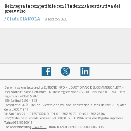
Reintegra incompatibile con l’indennità sostitutiva del
preavviso
/
Giada GIANOLA
-
8 agosto 2026
Denominazione testata edita EUTEKNE.INFO - IL QUOTIDIANO DEL COMMERCIALISTA -
Mezzo di diffusione Elettronica - Numero registrazione 2/2010 - Tribunale TORINO - Data
registrazione 08/02/2020
ISSN (online) 2499-1643
Copyright 2026 © Eutekne - Vietate le riproduzioni ed estrazioni ai sensi dell’art. 70-quater
della L. 633/1941
Via San Pio V, 27 - 10125 TORINO - Tel. 011.562.89.70 - Fax 011.562.76.04 -
info@eutekne.it Capitale Sociale € 540.000,00 i.v. C.F. P.IVA Iscrizione Registro Imprese di
Torino 05546030015
Codice destinatario
QRWAMUR
- IBAN IT12G0306909217100000061135