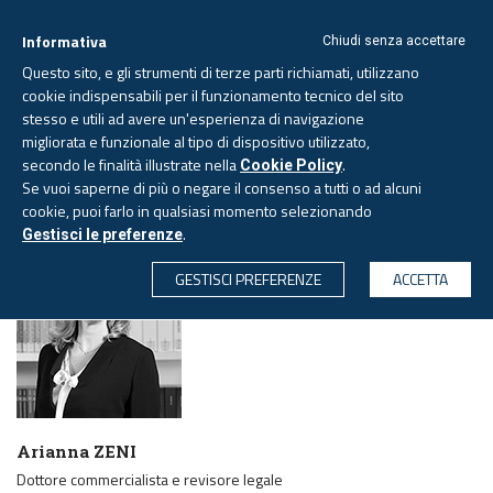
Informativa
Chiudi senza accettare
Questo sito, e gli strumenti di terze parti richiamati, utilizzano
cookie indispensabili per il funzionamento tecnico del sito
stesso e utili ad avere un'esperienza di navigazione
migliorata e funzionale al tipo di dispositivo utilizzato,
Sabato, 8 agosto 2026 -
Aggiornato alle 6.00
secondo le finalità illustrate nella
.
Cookie Policy
Se vuoi saperne di più o negare il consenso a tutti o ad alcuni
cookie, puoi farlo in qualsiasi momento selezionando
PAGINA AUTORE
.
Gestisci le preferenze
CERCA
GESTISCI PREFERENZE
ACCETTA
Arianna ZENI
Dottore commercialista e revisore legale