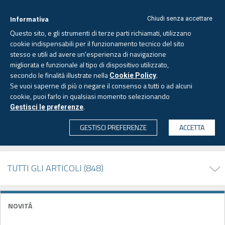
Informativa
Chiudi senza accettare
Questo sito, e gli strumenti di terze parti richiamati, utilizzano
cookie indispensabili per il funzionamento tecnico del sito
stesso e utili ad avere un'esperienza di navigazione
migliorata e funzionale al tipo di dispositivo utilizzato,
Venerdì, 7 agosto 2026 -
Aggiornato alle 6.00
secondo le finalità illustrate nella
.
Cookie Policy
Se vuoi saperne di più o negare il consenso a tutti o ad alcuni
cookie, puoi farlo in qualsiasi momento selezionando
PAGINA AUTORE
.
Gestisci le preferenze
CERCA
GESTISCI PREFERENZE
ACCETTA
Alessandro BORGOGLIO
TUTTI GLI ARTICOLI (848)
NOVITÁ