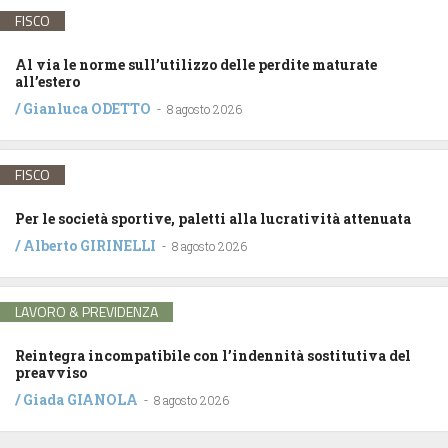
FISCO
Al via le norme sull’utilizzo delle perdite maturate
all’estero
/
Gianluca ODETTO
-
8 agosto 2026
FISCO
Per le società sportive, paletti alla lucratività attenuata
/
Alberto GIRINELLI
-
8 agosto 2026
LAVORO & PREVIDENZA
Reintegra incompatibile con l’indennità sostitutiva del
preavviso
/
Giada GIANOLA
-
8 agosto 2026