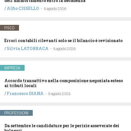
dell’ammortamento entro la decadenza
/
Alfio CISSELLO
-
6 agosto 2026
FISCO
Errori contabili rilevanti solo se il bilancio è revisionato
/
Silvia LATORRACA
-
6 agosto 2026
IMPRESA
Accordo transattivo nella composizione negoziata esteso
ai tributi locali
/
Francesco DIANA
-
6 agosto 2026
PROFESSIONI
Da settembre le candidature per le perizie asseverate dei
balneari