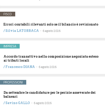
FISCO
Errori contabili rilevanti solo se il bilancio è revisionato
/
Silvia LATORRACA
-
6 agosto 2026
IMPRESA
Accordo transattivo nella composizione negoziata esteso
ai tributi locali
/
Francesco DIANA
-
6 agosto 2026
PROFESSIONI
Da settembre le candidature per le perizie asseverate dei
balneari
/
Savino GALLO
-
6 agosto 2026