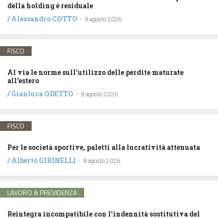
della holding è residuale
/
Alessandro COTTO
-
8 agosto 2026
FISCO
Al via le norme sull’utilizzo delle perdite maturate
all’estero
/
Gianluca ODETTO
-
8 agosto 2026
FISCO
Per le società sportive, paletti alla lucratività attenuata
/
Alberto GIRINELLI
-
8 agosto 2026
LAVORO & PREVIDENZA
Reintegra incompatibile con l’indennità sostitutiva del