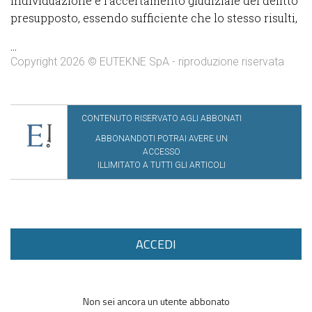
individuazione e l’accertamento giudiziale del delitto
presupposto, essendo sufficiente che lo stesso risulti,
...
Copyright 2026 © EUTEKNE SpA - riproduzione riservata
CONTENUTO RISERVATO AGLI ABBONATI
ABBONANDOTI POTRAI AVERE UN
ACCESSO
ILLIMITATO A TUTTI GLI ARTICOLI
ACCEDI
Non sei ancora un utente abbonato