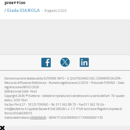
preavviso
/
Giada GIANOLA
-
8 agosto 2026
Denominazione testata edita EUTEKNE.INFO - IL QUOTIDIANO DEL COMMERCIALISTA -
Mezzo di diffusione Elettronica - Numero registrazione 2/2010 - Tribunale TORINO - Data
registrazione 08/02/2020
ISSN (online) 2499-1643
Copyright 2026 © Eutekne - Vietate le riproduzioni ed estrazioni ai sensi dell’art. 70-quater
della L. 633/1941
Via San Pio V, 27 - 10125 TORINO - Tel. 011.562.89.70 - Fax 011.562.76.04 -
info@eutekne.it Capitale Sociale € 540.000,00 i.v. C.F. P.IVA Iscrizione Registro Imprese di
Torino 05546030015
Codice destinatario
QRWAMUR
- IBAN IT12G0306909217100000061135