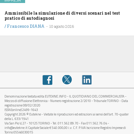
Ammissibile la simulazione di diversi scenari nel test
pratico di autodiagnosi
/
Francesco DIANA
-
10 agosto 2026
Denominazione testata edita EUTEKNE.INFO - IL QUOTIDIANO DEL COMMERCIALISTA -
Mezzo di diffusione Elettronica - Numero registrazione 2/2010 - Tribunale TORINO - Data
registrazione 08/02/2020
ISSN (online) 2499-1643
Copyright 2026 © Eutekne - Vietate le riproduzioni ed estrazioni ai sensi dell’art. 70-quater
della L. 633/1941
Via San Pio V, 27 - 10125 TORINO - Tel. 011.562.89.70 - Fax 011.562.76.04 -
info@eutekne.it Capitale Sociale € 540.000,00 i.v. C.F. P.IVA Iscrizione Registro Imprese di
Torino 05546030015