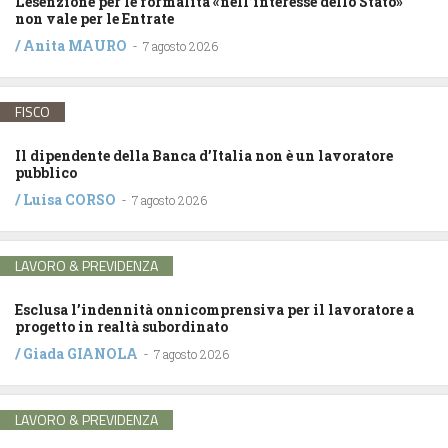
L’esenzione per le formalità «nell’interesse dello Stato»
non vale per le Entrate
/
Anita MAURO
-
7 agosto 2026
FISCO
Il dipendente della Banca d’Italia non è un lavoratore
pubblico
/
Luisa CORSO
-
7 agosto 2026
LAVORO & PREVIDENZA
Esclusa l’indennità onnicomprensiva per il lavoratore a
progetto in realtà subordinato
/
Giada GIANOLA
-
7 agosto 2026
LAVORO & PREVIDENZA