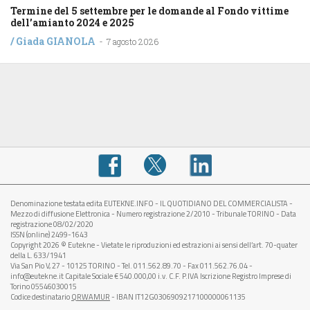
Termine del 5 settembre per le domande al Fondo vittime
dell’amianto 2024 e 2025
/
Giada GIANOLA
-
7 agosto 2026
Denominazione testata edita EUTEKNE.INFO - IL QUOTIDIANO DEL COMMERCIALISTA -
Mezzo di diffusione Elettronica - Numero registrazione 2/2010 - Tribunale TORINO - Data
registrazione 08/02/2020
ISSN (online) 2499-1643
Copyright 2026 © Eutekne - Vietate le riproduzioni ed estrazioni ai sensi dell’art. 70-quater
della L. 633/1941
Via San Pio V, 27 - 10125 TORINO - Tel. 011.562.89.70 - Fax 011.562.76.04 -
info@eutekne.it Capitale Sociale € 540.000,00 i.v. C.F. P.IVA Iscrizione Registro Imprese di
Torino 05546030015
Codice destinatario
QRWAMUR
- IBAN IT12G0306909217100000061135