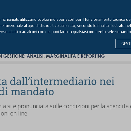
TEKNE FORMAZIONE
ANTIRICICLAGGIO
LIBRI EUTEKNE
RIVISTE 
ti richiamati, utilizzano cookie indispensabili per il funzionamento tecnico del
Sabato, 8 agosto 2026 -
Aggiornato alle 6.00
 funzionale al tipo di dispositivo utilizzato, secondo le finalità illustrate ne
enso a tutti o ad alcuni cookie, puoi farlo in qualsiasi momento selezionand
CONTABILITÀ
LAVORO & PREVIDENZA
ECONOMIA 
GEST
a dall’intermediario nei
 di mandato
zia si è pronunciata sulle condizioni per la spendita 
oni on line