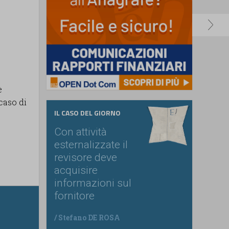
è
caso di
IL CASO DEL GIORNO
Con attività
esternalizzate il
revisore deve
acquisire
informazioni sul
fornitore
/
Stefano DE ROSA