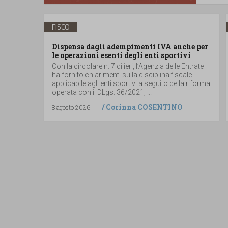
FISCO
Dispensa dagli adempimenti IVA anche per
le operazioni esenti degli enti sportivi
Con la circolare n. 7 di ieri, l’Agenzia delle Entrate
ha fornito chiarimenti sulla disciplina fiscale
applicabile agli enti sportivi a seguito della riforma
operata con il DLgs. 36/2021, ...
/
Corinna COSENTINO
8 agosto 2026