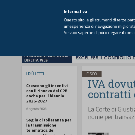
EUTEKNE INFO
SISTEMA INTEGRATO
EU
MENU
Informativa
Questo sito, e gli strumenti di terze par
un'esperienza di navigazione migliorata e
Se vuoi saperne di più o negare il cons
HOME
OPINIONI
FISCO
IMPRESA
I PIÙ LETTI
FISCO
IVA dovut
Crescono gli incentivi
contratti
con il rinnovo del CPB
anche per il biennio
2026-2027
La Corte di Giusti
6 agosto 2026
nome per transazi
Soglia di tolleranza per
la trasmissione
telematica dei