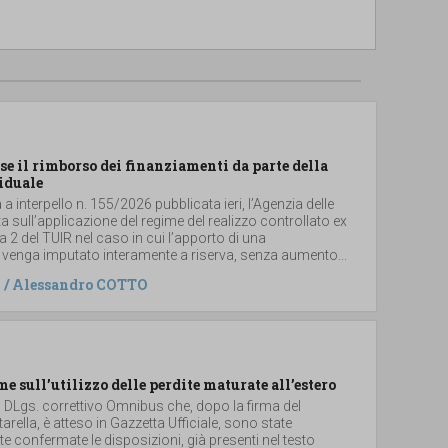
se il rimborso dei finanziamenti da parte della
iduale
a interpello n. 155/2026 pubblicata ieri, l’Agenzia delle
ta sull’applicazione del regime del realizzo controllato ex
2 del TUIR nel caso in cui l’apporto di una
 venga imputato interamente a riserva, senza aumento...
/
Alessandro COTTO
me sull’utilizzo delle perdite maturate all’estero
el DLgs. correttivo Omnibus che, dopo la firma del
arella, è atteso in Gazzetta Ufficiale, sono state
 confermate le disposizioni, già presenti nel testo