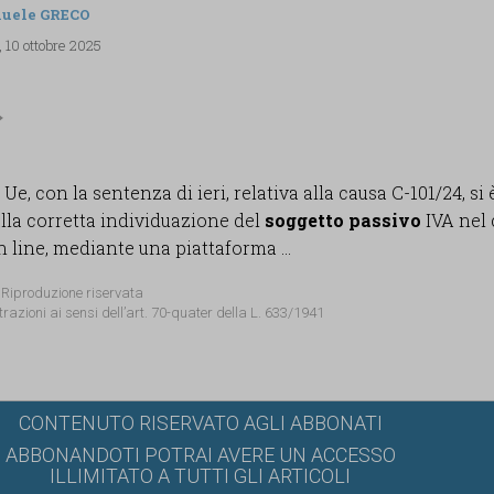
uele GRECO
 10 ottobre 2025
 Ue, con la sentenza di ieri, relativa alla causa C-101/24, si 
lla corretta individuazione del
soggetto passivo
IVA nel 
n line, mediante una piattaforma ...
 Riproduzione riservata
trazioni ai sensi dell’art. 70-quater della L. 633/1941
CONTENUTO RISERVATO AGLI ABBONATI
ABBONANDOTI POTRAI AVERE UN ACCESSO
ILLIMITATO A TUTTI GLI ARTICOLI