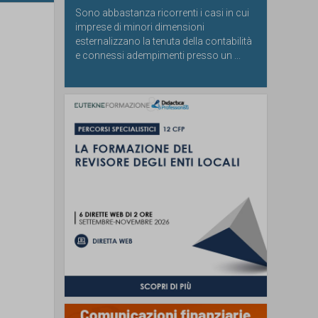
Sono abbastanza ricorrenti i casi in cui
imprese di minori dimensioni
esternalizzano la tenuta della contabilità
e connessi adempimenti presso un ...