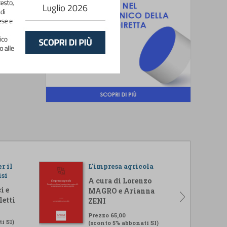
r il
L'impresa agricola
isi
A cura di Lorenzo
i e
MAGRO e Arianna
letti
ZENI
Prezzo 65,00
i SI)
(sconto 5% abbonati SI)