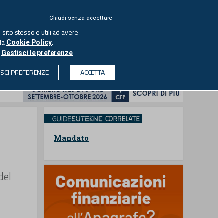
ACCEDI
EUTEKNE
Chiudi senza accettare
 sito stesso e utili ad avere
ASCOLTA IL PODCAST
lla
.
Cookie Policy
o
.
Gestisci le preferenze
& SOCIETÀ
PROFESSIONI
PROTAGONISTI
ISCI PREFERENZE
ACCETTA
CERCA
Mandato
del