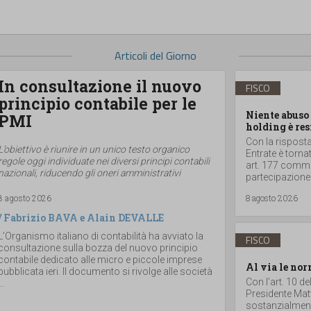
Articoli del Giorno
In consultazione il nuovo
FISCO
principio contabile per le
Niente abuso 
PMI
holding è res
Con la risposta 
L’obiettivo è riunire in un unico testo organico
Entrate è torna
regole oggi individuate nei diversi principi contabili
art. 177 comma 
nazionali, riducendo gli oneri amministrativi
partecipazione
8 agosto 2026
8 agosto 2026
/
Fabrizio BAVA
e
Alain DEVALLE
L’Organismo italiano di contabilità ha avviato la
FISCO
consultazione sulla bozza del nuovo principio
contabile dedicato alle micro e piccole imprese
Al via le nor
pubblicata ieri. Il documento si rivolge alle società
Con l’art. 10 d
..
Presidente Matt
sostanzialmente