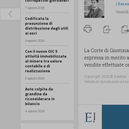
corrispettivi giornalieri
/
Eman
7 agosto 2026
Venerdì,
Codificata la
presunzione di
distribuzione degli utili
ai soci
6 agosto 2026
La Corte di Giustizia
Con il nuovo OIC 5
attività immobilizzate
espressa in merito a
al minore tra valore
vendite effettuate o
contabile e di
realizzazione
Copyright 2026 © Eutekne -
3 agosto 2026
Vietate le riproduzioni ed es
Auto colpite da
grandine da
riconsiderare in
bilancio
4 agosto 2026