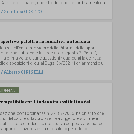
 Camere per i pareri, che introducono nell’ordinamento la...
/
Gianluca ODETTO
 sportive, paletti alla lucratività attenuata
stanza dall’entrata in vigore della Riforma dello sport,
 Entrate ha pubblicato la circolare 7 agosto 2026 n. 7,
 la prima volta alcune questioni riguardanti la corretta
le disposizioni di cui al DLgs. 36/2021; i chiarimenti più...
/
Alberto GIRINELLI
VIDENZA
ompatibile con l’indennità sostitutiva del
sazione, con l’ordinanza n. 22187/2026, ha chiarito che il
torio del datore di lavoro avente a oggetto le somme in
ate a titolo di indennità sostitutiva del preavviso nasce
rapporto di lavoro venga ricostituito per effetto...