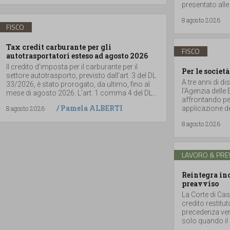
presentato alle
8 agosto 2026
FISCO
Tax credit carburante per gli
FISCO
autotrasportatori esteso ad agosto 2026
Il credito d’imposta per il carburante per il
Per le società
settore autotrasporto, previsto dall’art. 3 del DL
A tre anni di di
33/2026, è stato prorogato, da ultimo, fino al
l’Agenzia delle
mese di agosto 2026. L’art. 1 comma 4 del DL...
affrontando per
/
Pamela ALBERTI
8 agosto 2026
applicazione del
8 agosto 2026
LAVORO & PRE
Reintegra inc
preavviso
La Corte di Cas
credito restitu
precedenza vers
solo quando il 