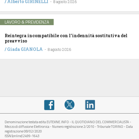
/
Alberto GIRINELLI
-
8 agosto 2026
LAVORO & PREVIDENZA
Reintegra incompatibile con l’indennità sostitutiva del
preavviso
/
Giada GIANOLA
-
8 agosto 2026
Denominazione testata edita EUTEKNE.INFO - IL QUOTIDIANO DEL COMMERCIALISTA -
Mezzo di diffusione Elettronica - Numero registrazione 2/2010 - Tribunale TORINO - Data
registrazione 08/02/2020
ISSN (online) 2499-1643