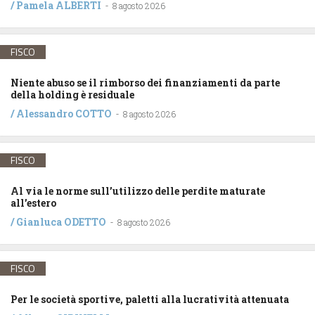
/
Pamela ALBERTI
-
8 agosto 2026
FISCO
Niente abuso se il rimborso dei finanziamenti da parte
della holding è residuale
/
Alessandro COTTO
-
8 agosto 2026
FISCO
Al via le norme sull’utilizzo delle perdite maturate
all’estero
/
Gianluca ODETTO
-
8 agosto 2026
FISCO
Per le società sportive, paletti alla lucratività attenuata