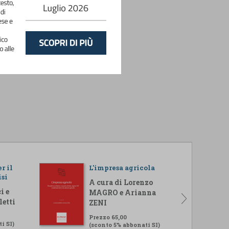
r il
L'impresa agricola
isi
A cura di Lorenzo
i e
MAGRO e Arianna
letti
ZENI
Prezzo 65,00
i SI)
(sconto 5% abbonati SI)