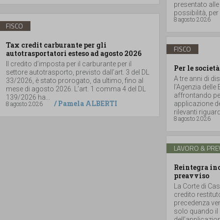
presentato alle
possibilità, per 
8 agosto 2026
FISCO
Tax credit carburante per gli
FISCO
autotrasportatori esteso ad agosto 2026
Il credito d’imposta per il carburante per il
Per le società
settore autotrasporto, previsto dall’art. 3 del DL
A tre anni di di
33/2026, è stato prorogato, da ultimo, fino al
l’Agenzia delle
mese di agosto 2026. L’art. 1 comma 4 del DL
affrontando per
139/2026 ha...
/
Pamela ALBERTI
8 agosto 2026
applicazione de
rilevanti riguar
8 agosto 2026
LAVORO & PRE
Reintegra inc
preavviso
La Corte di Cas
credito restitu
precedenza vers
solo quando il 
dell’applicazione