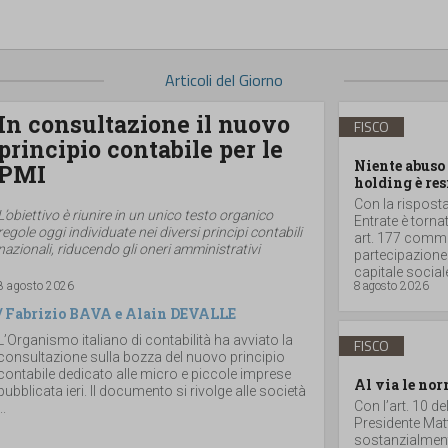
Articoli del Giorno
In consultazione il nuovo
FISCO
principio contabile per le
Niente abuso 
PMI
holding è res
Con la risposta 
L’obiettivo è riunire in un unico testo organico
Entrate è torna
regole oggi individuate nei diversi principi contabili
art. 177 comma 
nazionali, riducendo gli oneri amministrativi
partecipazione
capitale sociale
8 agosto 2026
8 agosto 2026
/
Fabrizio BAVA
e
Alain DEVALLE
L’Organismo italiano di contabilità ha avviato la
FISCO
consultazione sulla bozza del nuovo principio
contabile dedicato alle micro e piccole imprese
Al via le nor
pubblicata ieri. Il documento si rivolge alle società
Con l’art. 10 d
..
Presidente Matt
sostanzialmente