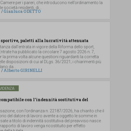
 Camere per i pareri, che introducono nell’ordinamento la
le società residenti, di...
/
Gianluca ODETTO
 sportive, paletti alla lucratività attenuata
stanza dall’entrata in vigore della Riforma dello sport,
 Entrate ha pubblicato la circolare 7 agosto 2026 n. 7,
 la prima volta alcune questioni riguardanti la corretta
lle disposizioni di cui al DLgs. 36/2021; i chiarimenti più
dano da...
/
Alberto GIRINELLI
VIDENZA
ompatibile con l’indennità sostitutiva del
sazione, con l’ordinanza n. 22187/2026, ha chiarito che il
torio del datore di lavoro avente a oggetto le somme in
ate a titolo di indennità sostitutiva del preavviso nasce
rapporto di lavoro venga ricostituito per effetto
 della tutela...