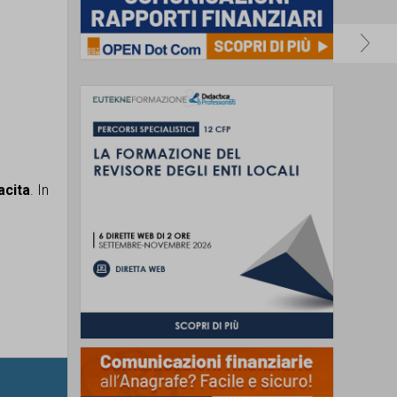
acita
. In