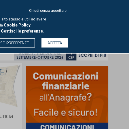
ACCEDI
EUTEKNE
Chiudi senza accettare
 sito stesso e utili ad avere
ASCOLTA IL PODCAST
lla
.
Cookie Policy
o
.
Gestisci le preferenze
& SOCIETÀ
PROFESSIONI
PROTAGONISTI
ISCI PREFERENZE
ACCETTA
CERCA
nuncia