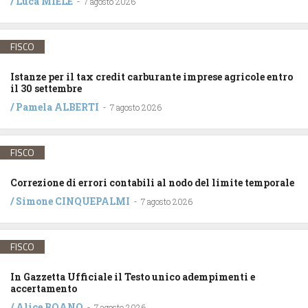
/
Luca MIELE
-
7 agosto 2026
FISCO
Istanze per il tax credit carburante imprese agricole entro
il 30 settembre
/
Pamela ALBERTI
-
7 agosto 2026
FISCO
Correzione di errori contabili al nodo del limite temporale
/
Simone CINQUEPALMI
-
7 agosto 2026
FISCO
In Gazzetta Ufficiale il Testo unico adempimenti e
accertamento
/
Alice BOANO
-
7 agosto 2026