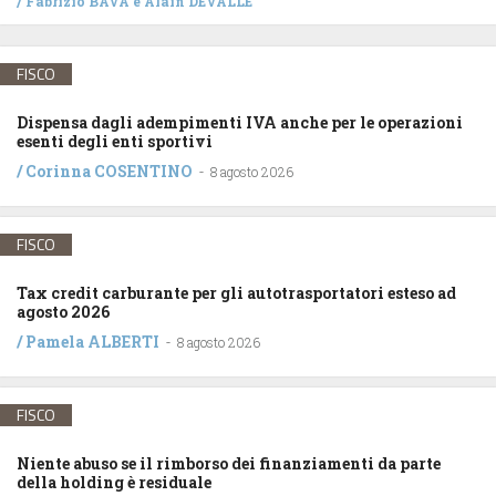
/
Fabrizio BAVA
e
Alain DEVALLE
FISCO
Dispensa dagli adempimenti IVA anche per le operazioni
esenti degli enti sportivi
/
Corinna COSENTINO
-
8 agosto 2026
FISCO
Tax credit carburante per gli autotrasportatori esteso ad
agosto 2026
/
Pamela ALBERTI
-
8 agosto 2026
FISCO
Niente abuso se il rimborso dei finanziamenti da parte
della holding è residuale