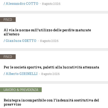
/
Alessandro COTTO
-
8 agosto 2026
FISCO
Al via le norme sull’utilizzo delle perdite maturate
all’estero
/
Gianluca ODETTO
-
8 agosto 2026
FISCO
Per le società sportive, paletti alla lucratività attenuata
/
Alberto GIRINELLI
-
8 agosto 2026
LAVORO & PREVIDENZA
Reintegra incompatibile con l’indennità sostitutiva del
preavviso