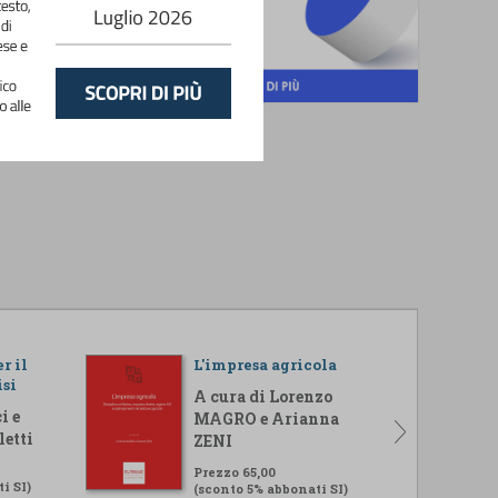
r il
L'impresa agricola
isi
A cura di Lorenzo
i e
MAGRO e Arianna
letti
ZENI
Prezzo 65,00
i SI)
(sconto 5% abbonati SI)