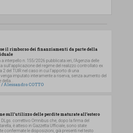
se il rimborso dei finanziamenti da parte della
iduale
a interpello n. 155/2026 pubblicata ieri, l’Agenzia delle
ta sull’applicazione del regime del realizzo controllato ex
2 del TUIR nel caso in cui l’apporto di una
 venga imputato interamente a riserva, senza aumento del
 della...
/
Alessandro COTTO
me sull’utilizzo delle perdite maturate all’estero
el DLgs. correttivo Omnibus che, dopo la firma del
arella, è atteso in Gazzetta Ufficiale, sono state
 confermate le disposizioni, già presenti nel testo