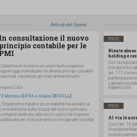
Articoli del Giorno
In consultazione il nuovo
FISCO
principio contabile per le
Niente abuso 
PMI
holding è res
Con la risposta 
L’obiettivo è riunire in un unico testo organico
Entrate è torna
regole oggi individuate nei diversi principi contabili
art. 177 comma 
nazionali, riducendo gli oneri amministrativi
partecipazione
capitale sociale
8 agosto 2026
8 agosto 2026
/
Fabrizio BAVA
e
Alain DEVALLE
L’Organismo italiano di contabilità ha avviato la
FISCO
consultazione sulla bozza del nuovo principio
contabile dedicato alle micro e piccole imprese
Al via le nor
pubblicata ieri. Il documento si rivolge alle società
Con l’art. 10 d
..
Presidente Matt
sostanzialmente