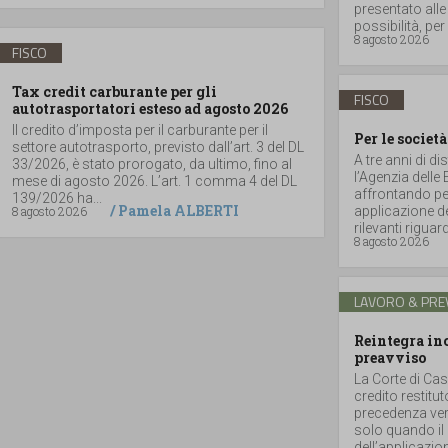
presentato alle
possibilità, per 
8 agosto 2026
FISCO
Tax credit carburante per gli
FISCO
autotrasportatori esteso ad agosto 2026
Il credito d’imposta per il carburante per il
Per le società
settore autotrasporto, previsto dall’art. 3 del DL
A tre anni di di
33/2026, è stato prorogato, da ultimo, fino al
l’Agenzia delle
mese di agosto 2026. L’art. 1 comma 4 del DL
affrontando per
139/2026 ha...
/
Pamela ALBERTI
8 agosto 2026
applicazione de
rilevanti riguar
8 agosto 2026
LAVORO & PRE
Reintegra inc
preavviso
La Corte di Cas
credito restitu
precedenza vers
solo quando il 
dell’applicazione