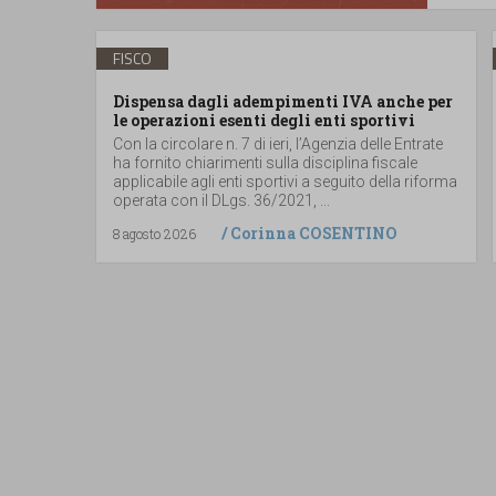
FISCO
Dispensa dagli adempimenti IVA anche per
le operazioni esenti degli enti sportivi
Con la circolare n. 7 di ieri, l’Agenzia delle Entrate
ha fornito chiarimenti sulla disciplina fiscale
applicabile agli enti sportivi a seguito della riforma
operata con il DLgs. 36/2021, ...
/
Corinna COSENTINO
8 agosto 2026