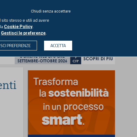
ACCEDI
EUTEKNE
Chiudi senza accettare
 sito stesso e utili ad avere
ASCOLTA IL PODCAST
lla
.
Cookie Policy
o
.
Gestisci le preferenze
& SOCIETÀ
PROFESSIONI
PROTAGONISTI
ISCI PREFERENZE
ACCETTA
CERCA
enti