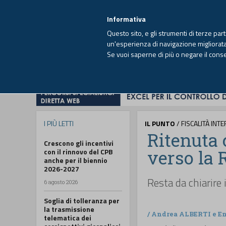
EUTEKNE INFO
SISTEMA INTEGRATO
EU
MENU
Informativa
Questo sito, e gli strumenti di terze par
un'esperienza di navigazione migliorata e
Se vuoi saperne di più o negare il cons
HOME
OPINIONI
FISCO
IMPRESA
I PIÙ LETTI
IL PUNTO
/ FISCALITÀ INT
Ritenuta 
Crescono gli incentivi
verso la 
con il rinnovo del CPB
anche per il biennio
2026-2027
Resta da chiarire
6 agosto 2026
Soglia di tolleranza per
la trasmissione
/
Andrea ALBERTI
e
E
telematica dei