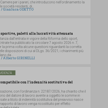
 Camere per i pareri, che introducono nell’ordinamento la
le società residenti, di...
/
Gianluca ODETTO
 sportive, paletti alla lucratività attenuata
stanza dall’entrata in vigore della Riforma dello sport,
 Entrate ha pubblicato la circolare 7 agosto 2026 n. 7,
 la prima volta alcune questioni riguardanti la corretta
lle disposizioni di cui al DLgs. 36/2021; i chiarimenti più
dano da...
/
Alberto GIRINELLI
VIDENZA
ompatibile con l’indennità sostitutiva del
sazione, con l’ordinanza n. 22187/2026, ha chiarito che il
torio del datore di lavoro avente a oggetto le somme in
ate a titolo di indennità sostitutiva del preavviso nasce
rapporto di lavoro venga ricostituito per effetto
 della tutela...