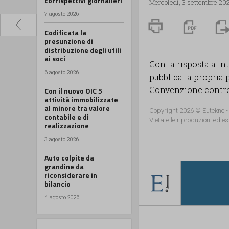
corrispettivi giornalieri
Mercoledì, 3 settembre 20
7 agosto 2026
Codificata la
presunzione di
distribuzione degli utili
ai soci
Con la risposta a in
6 agosto 2026
pubblica la propria 
Convenzione contro 
Con il nuovo OIC 5
attività immobilizzate
al minore tra valore
Copyright 2026 © Eutekne -
contabile e di
Vietate le riproduzioni ed es
realizzazione
3 agosto 2026
Auto colpite da
grandine da
riconsiderare in
bilancio
4 agosto 2026