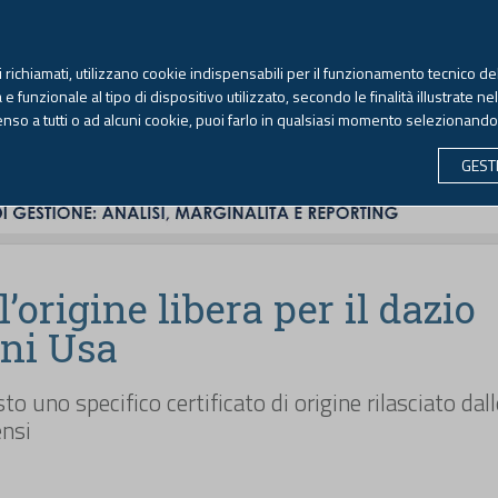
TEKNE FORMAZIONE
ANTIRICICLAGGIO
LIBRI EUTEKNE
RIVISTE 
ti richiamati, utilizzano cookie indispensabili per il funzionamento tecnico del
Venerdì, 7 agosto 2026 -
Aggiornato alle 6.00
 funzionale al tipo di dispositivo utilizzato, secondo le finalità illustrate ne
enso a tutti o ad alcuni cookie, puoi farlo in qualsiasi momento selezionand
CONTABILITÀ
LAVORO & PREVIDENZA
ECONOMIA 
GEST
’origine libera per il dazio
eni Usa
to uno specifico certificato di origine rilasciato dall
ensi