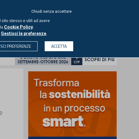
ACCEDI
EUTEKNE
Chiudi senza accettare
 sito stesso e utili ad avere
ASCOLTA IL PODCAST
lla
.
Cookie Policy
o
.
Gestisci le preferenze
& SOCIETÀ
PROFESSIONI
PROTAGONISTI
ISCI PREFERENZE
ACCETTA
CERCA
e