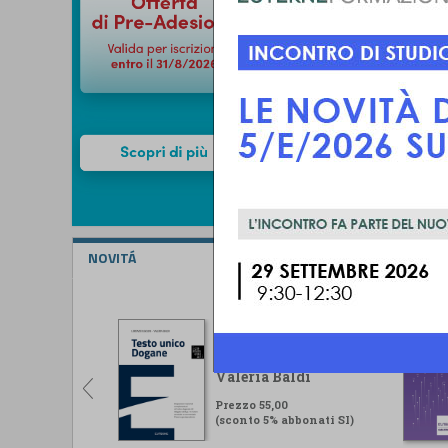
NOVITÁ
Testo unico Dogane
Lorenzo Ugolini -
Valeria Baldi
Prezzo 55,00
(sconto 5% abbonati SI)