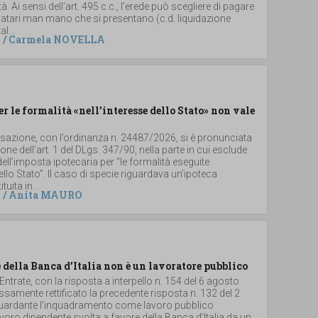
. Ai sensi dell’art. 495 c.c., l’erede può scegliere di pagare
 legatari man mano che si presentano (c.d. liquidazione
al...
/
Carmela NOVELLA
er le formalità «nell’interesse dello Stato» non vale
ssazione, con l’ordinanza n. 24487/2026, si è pronunciata
ione dell’art. 1 del DLgs. 347/90, nella parte in cui esclude
dell’imposta ipotecaria per “le formalità eseguite
dello Stato”. Il caso di specie riguardava un’ipoteca
uita in...
/
Anita MAURO
 della Banca d’Italia non è un lavoratore pubblico
 Entrate, con la risposta a interpello n. 154 del 6 agosto
samente rettificato la precedente risposta n. 132 del 2
iguardante l’inquadramento come lavoro pubblico
 lavoro dipendente svolta a favore della Banca d’Italia da un