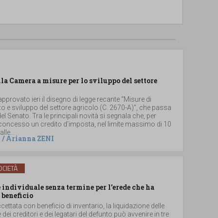
lla Camera a misure per lo sviluppo del settore
provato ieri il disegno di legge recante “Misure di
 e sviluppo del settore agricolo (C. 2670-A)”, che passa
el Senato. Tra le principali novità si segnala che, per
 concesso un credito d’imposta, nel limite massimo di 10
lle...
/
Arianna ZENI
CIETÀ
individuale senza termine per l’erede che ha
 beneficio
ccettata con beneficio di inventario, la liquidazione delle
e dei creditori e dei legatari del defunto può avvenire in tre