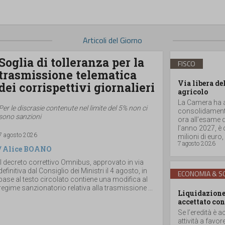
Articoli del Giorno
Soglia di tolleranza per la
FISCO
trasmissione telematica
Via libera de
dei corrispettivi giornalieri
agricolo
La Camera ha ap
Per le discrasie contenute nel limite del 5% non ci
consolidamento
sono sanzioni
ora all’esame d
l’anno 2027, è
7 agosto 2026
milioni di euro, a
7 agosto 2026
/
Alice BOANO
Il decreto correttivo Omnibus, approvato in via
definitiva dal Consiglio dei Ministri il 4 agosto, in
ECONOMIA & SO
base al testo circolato contiene una modifica al
regime sanzionatorio relativa alla trasmissione ...
Liquidazione 
accettato con
Se l’eredità è a
attività a favor