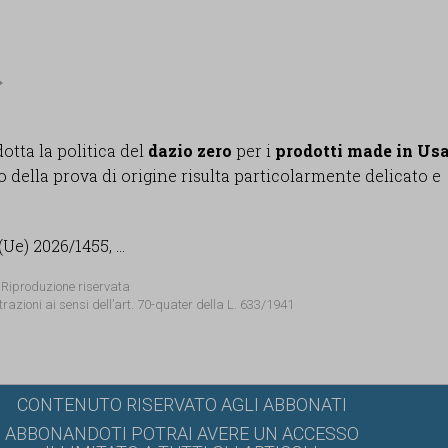
tta la politica del
dazio zero
per i
prodotti made in Us
o della prova di origine risulta particolarmente delicato e
e) 2026/1455, ...
 Riproduzione riservata
trazioni ai sensi dell’art. 70-quater della L. 633/1941
CONTENUTO RISERVATO AGLI ABBONATI
ABBONANDOTI POTRAI AVERE UN ACCESSO