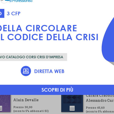
Voluntary
Guida pratica pe
Sustainability
gestore della cr
Reporting Standard
Chiara Cracolic
Alain Devalle
Alessandro Cur
Prezzo 30,00
Prezzo 45,60
(sconto 5% abbonati SI)
(sconto 5% abbonat