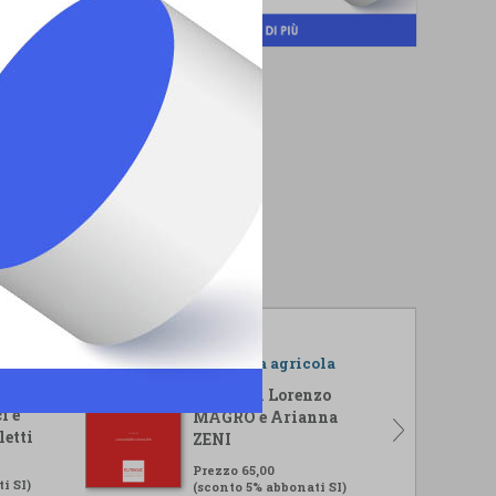
r il
L'impresa agricola
isi
A cura di Lorenzo
i e
MAGRO e Arianna
letti
ZENI
Prezzo 65,00
i SI)
(sconto 5% abbonati SI)