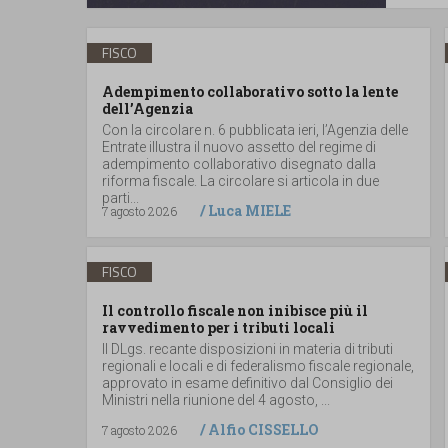
FISCO
Adempimento collaborativo sotto la lente
dell’Agenzia
Con la circolare n. 6 pubblicata ieri, l’Agenzia delle
Entrate illustra il nuovo assetto del regime di
adempimento collaborativo disegnato dalla
riforma fiscale. La circolare si articola in due
parti...
/
Luca MIELE
7 agosto 2026
FISCO
Il controllo fiscale non inibisce più il
ravvedimento per i tributi locali
Il DLgs. recante disposizioni in materia di tributi
regionali e locali e di federalismo fiscale regionale,
approvato in esame definitivo dal Consiglio dei
Ministri nella riunione del 4 agosto, ...
/
Alfio CISSELLO
7 agosto 2026