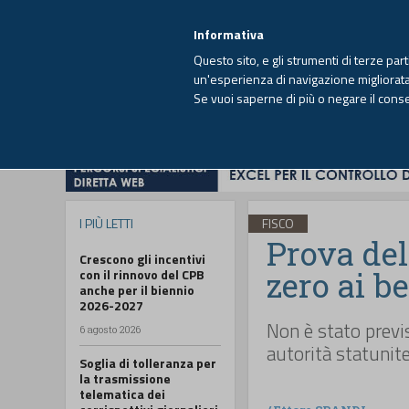
EUTEKNE INFO
SISTEMA INTEGRATO
EU
MENU
Informativa
Questo sito, e gli strumenti di terze par
un'esperienza di navigazione migliorata e
Se vuoi saperne di più o negare il cons
HOME
OPINIONI
FISCO
IMPRESA
I PIÙ LETTI
FISCO
Prova dell
Crescono gli incentivi
zero ai b
con il rinnovo del CPB
anche per il biennio
2026-2027
Non è stato previs
6 agosto 2026
autorità statunit
Soglia di tolleranza per
la trasmissione
telematica dei