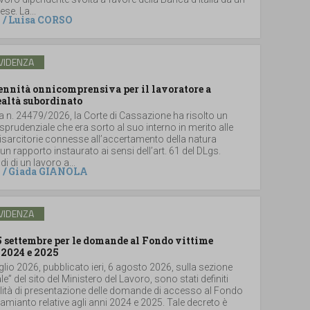
se. La...
/
Luisa CORSO
VIDENZA
dennità onnicomprensiva per il lavoratore a
ealtà subordinato
a n. 24479/2026, la Corte di Cassazione ha risolto un
sprudenziale che era sorto al suo interno in merito alle
sarcitorie connesse all’accertamento della natura
un rapporto instaurato ai sensi dell’art. 61 del DLgs.
i di un lavoro a...
/
Giada GIANOLA
VIDENZA
5 settembre per le domande al Fondo vittime
 2024 e 2025
glio 2026, pubblicato ieri, 6 agosto 2026, sulla sezione
le” del sito del Ministero del Lavoro, sono stati definiti
lità di presentazione delle domande di accesso al Fondo
i amianto relative agli anni 2024 e 2025. Tale decreto è