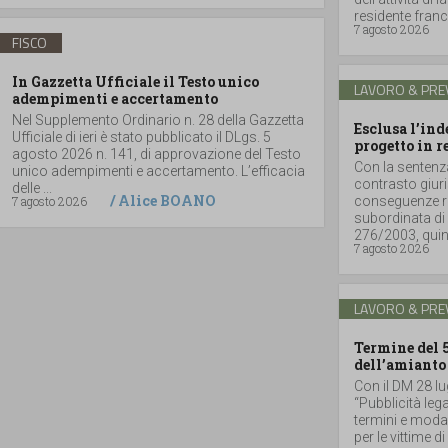
residente france
7 agosto 2026
FISCO
In Gazzetta Ufficiale il Testo unico
LAVORO & PRE
adempimenti e accertamento
Nel Supplemento Ordinario n. 28 della Gazzetta
Esclusa l’in
Ufficiale di ieri è stato pubblicato il DLgs. 5
progetto in r
agosto 2026 n. 141, di approvazione del Testo
Con la sentenz
unico adempimenti e accertamento. L’efficacia
contrasto giuri
delle ...
/
Alice BOANO
7 agosto 2026
conseguenze ri
subordinata di 
276/2003, quind
7 agosto 2026
LAVORO & PRE
Termine del 
dell’amianto
Con il DM 28 lu
“Pubblicità lega
termini e moda
per le vittime d