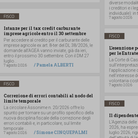
diverse modalità
i creditori e i
individuale): in t
FISCO
7 agosto 2026
Istanze per il tax credit carburante
imprese agricole entro il 30 settembre
FISCO
Per accedere al credito per il carburante delle
imprese agricole ex art. 8-ter del DL 38/2026, le
L’esenzione p
domande all’AGEA vanno inviate, già da ieri,
per le Entrate
entro il prossimo 30 settembre. Con il DM 27
La Corte di Ca
luglio...
/
Pamela ALBERTI
7 agosto 2026
sull’interpretaz
l’applicazione 
nell’interesse 
volontaria costit
FISCO
7 agosto 2026
Correzione di errori contabili al nodo del
limite temporale
FISCO
La circolare Assonime n. 20/2026 offre lo
spunto per tornare su un profilo specifico della
Il dipendente
nuova disciplina fiscale della correzione degli
L’Agenzia delle
errori contabili e, in particolare, sul limite
2026, ha espres
temporale ...
/
Simone CINQUEPALMI
7 agosto 2026
luglio 2026, r
dell’attività di