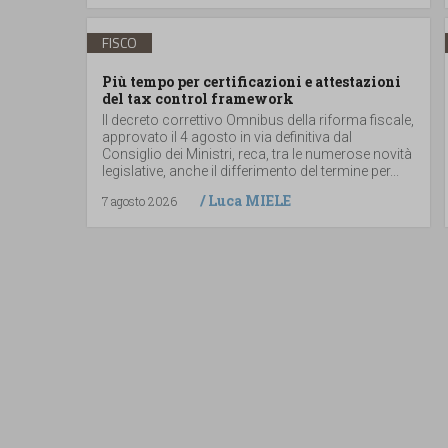
FISCO
Più tempo per certificazioni e attestazioni
del tax control framework
Il decreto correttivo Omnibus della riforma fiscale,
approvato il 4 agosto in via definitiva dal
Consiglio dei Ministri, reca, tra le numerose novità
legislative, anche il differimento del termine per...
/
Luca MIELE
7 agosto 2026