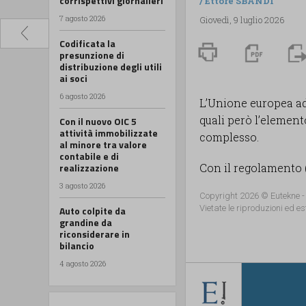
corrispettivi giornalieri
/
Ettore SBANDI
7 agosto 2026
Giovedì, 9 luglio 2026
Codificata la
presunzione di
distribuzione degli utili
ai soci
6 agosto 2026
L’Unione europea ado
quali però l’element
Con il nuovo OIC 5
attività immobilizzate
complesso.
al minore tra valore
contabile e di
realizzazione
Con il regolamento (U
3 agosto 2026
Copyright 2026 © Eutekne -
Vietate le riproduzioni ed es
Auto colpite da
grandine da
riconsiderare in
bilancio
4 agosto 2026