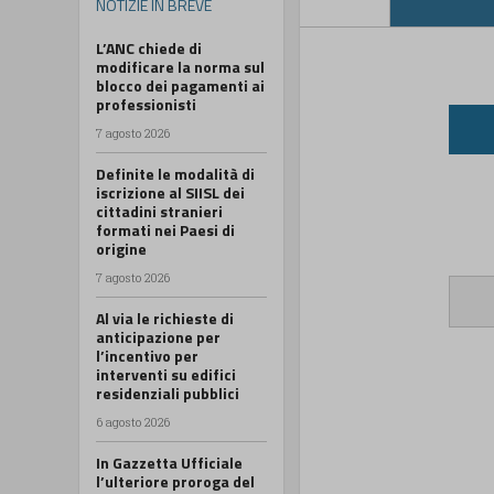
NOTIZIE IN BREVE
L’ANC chiede di
modificare la norma sul
blocco dei pagamenti ai
professionisti
7 agosto 2026
Definite le modalità di
iscrizione al SIISL dei
cittadini stranieri
formati nei Paesi di
origine
7 agosto 2026
Al via le richieste di
anticipazione per
l’incentivo per
interventi su edifici
residenziali pubblici
6 agosto 2026
In Gazzetta Ufficiale
l’ulteriore proroga del