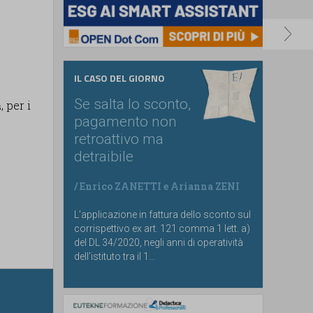
IL CASO DEL GIORNO
Se salta lo sconto,
a
, per i
pagamento non
retroattivo ma
detraibile
/
Enrico ZANETTI
e
Arianna ZENI
L’applicazione in fattura dello sconto sul
corrispettivo ex art. 121 comma 1 lett. a)
del DL 34/2020, negli anni di operatività
dell’istituto tra il 1...