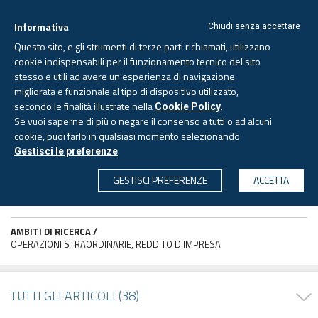
Informativa
Chiudi senza accettare
Questo sito, e gli strumenti di terze parti richiamati, utilizzano
cookie indispensabili per il funzionamento tecnico del sito
stesso e utili ad avere un'esperienza di navigazione
migliorata e funzionale al tipo di dispositivo utilizzato,
Sabato, 8 agosto 2026 -
Aggiornato alle 6.00
secondo le finalità illustrate nella
.
Cookie Policy
Se vuoi saperne di più o negare il consenso a tutti o ad alcuni
cookie, puoi farlo in qualsiasi momento selezionando
PAGINA AUTORE
.
Gestisci le preferenze
CERCA
GESTISCI PREFERENZE
ACCETTA
Giulia LUBRANO
Avvocato
AMBITI DI RICERCA /
OPERAZIONI STRAORDINARIE, REDDITO D'IMPRESA
TUTTI GLI ARTICOLI (38)