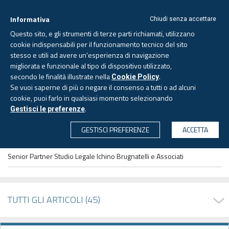
Informativa
Chiudi senza accettare
Questo sito, e gli strumenti di terze parti richiamati, utilizzano
cookie indispensabili per il funzionamento tecnico del sito
stesso e utili ad avere un'esperienza di navigazione
migliorata e funzionale al tipo di dispositivo utilizzato,
Giovedì, 6 agosto 2026 -
Aggiornato alle 6.00
secondo le finalità illustrate nella
.
Cookie Policy
Se vuoi saperne di più o negare il consenso a tutti o ad alcuni
cookie, puoi farlo in qualsiasi momento selezionando
PAGINA AUTORE
.
Gestisci le preferenze
CERCA
GESTISCI PREFERENZE
ACCETTA
Sergio PASSERINI
Avvocato
Senior Partner Studio Legale Ichino Brugnatelli e Associati
TUTTI GLI ARTICOLI (45)