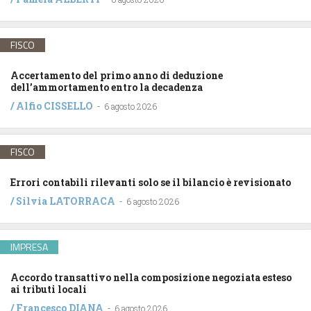
FISCO
Accertamento del primo anno di deduzione
dell’ammortamento entro la decadenza
/
Alfio CISSELLO
-
6 agosto 2026
FISCO
Errori contabili rilevanti solo se il bilancio è revisionato
/
Silvia LATORRACA
-
6 agosto 2026
IMPRESA
Accordo transattivo nella composizione negoziata esteso
ai tributi locali
/
Francesco DIANA
-
6 agosto 2026