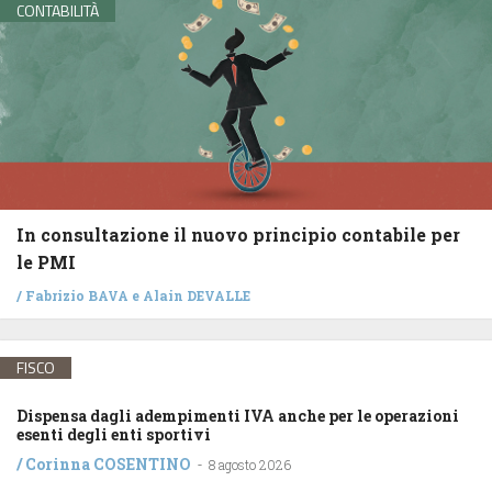
CONTABILITÀ
In consultazione il nuovo principio contabile per
le PMI
/
Fabrizio BAVA
e
Alain DEVALLE
FISCO
Dispensa dagli adempimenti IVA anche per le operazioni
esenti degli enti sportivi
/
Corinna COSENTINO
-
8 agosto 2026