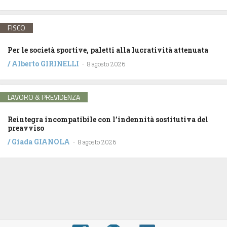
FISCO
Per le società sportive, paletti alla lucratività attenuata
/
Alberto GIRINELLI
-
8 agosto 2026
LAVORO & PREVIDENZA
Reintegra incompatibile con l’indennità sostitutiva del
preavviso
/
Giada GIANOLA
-
8 agosto 2026