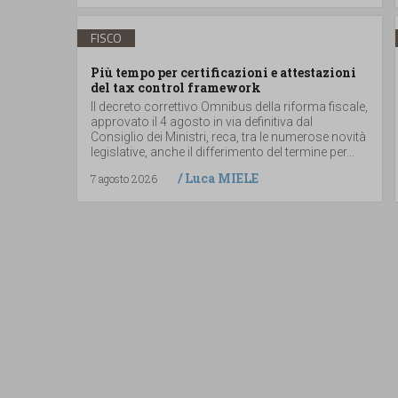
FISCO
Più tempo per certificazioni e attestazioni
del tax control framework
Il decreto correttivo Omnibus della riforma fiscale,
approvato il 4 agosto in via definitiva dal
Consiglio dei Ministri, reca, tra le numerose novità
legislative, anche il differimento del termine per...
/
Luca MIELE
7 agosto 2026