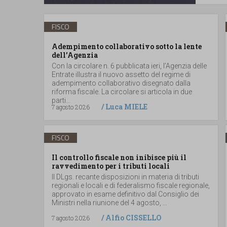
FISCO
Adempimento collaborativo sotto la lente
dell’Agenzia
Con la circolare n. 6 pubblicata ieri, l’Agenzia delle
Entrate illustra il nuovo assetto del regime di
adempimento collaborativo disegnato dalla
riforma fiscale. La circolare si articola in due
parti...
/
Luca MIELE
7 agosto 2026
FISCO
Il controllo fiscale non inibisce più il
ravvedimento per i tributi locali
Il DLgs. recante disposizioni in materia di tributi
regionali e locali e di federalismo fiscale regionale,
approvato in esame definitivo dal Consiglio dei
Ministri nella riunione del 4 agosto, ...
/
Alfio CISSELLO
7 agosto 2026