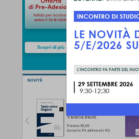
NOVITÁ
Testo unico Dogane
Lorenzo Ugolini -
Valeria Baldi
Prezzo 55,00
(sconto 5% abbonati SI)