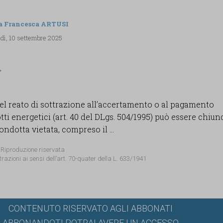
a Francesca ARTUSI
dì, 10 settembre 2025
el reato di sottrazione all’accertamento o al pagamento
otti energetici (art. 40 del DLgs. 504/1995) può essere chiun
ndotta vietata, compreso il ...
 Riproduzione riservata
trazioni ai sensi dell’art. 70-quater della L. 633/1941
CONTENUTO RISERVATO AGLI ABBONATI
ABBONANDOTI POTRAI AVERE UN ACCESSO