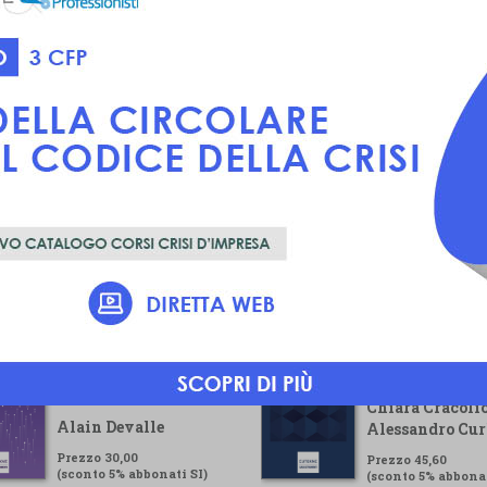
Voluntary
Guida pratica pe
Sustainability
gestore della cr
Reporting Standard
Chiara Cracolic
Alain Devalle
Alessandro Cur
Prezzo 30,00
Prezzo 45,60
(sconto 5% abbonati SI)
(sconto 5% abbonat