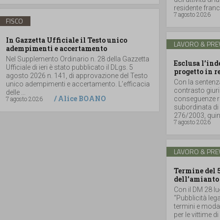
residente france
7 agosto 2026
FISCO
In Gazzetta Ufficiale il Testo unico
LAVORO & PRE
adempimenti e accertamento
Nel Supplemento Ordinario n. 28 della Gazzetta
Esclusa l’in
Ufficiale di ieri è stato pubblicato il DLgs. 5
progetto in r
agosto 2026 n. 141, di approvazione del Testo
Con la sentenz
unico adempimenti e accertamento. L’efficacia
contrasto giuri
delle ...
/
Alice BOANO
7 agosto 2026
conseguenze ri
subordinata di 
276/2003, quind
7 agosto 2026
LAVORO & PRE
Termine del 
dell’amianto
Con il DM 28 lu
“Pubblicità lega
termini e moda
per le vittime d