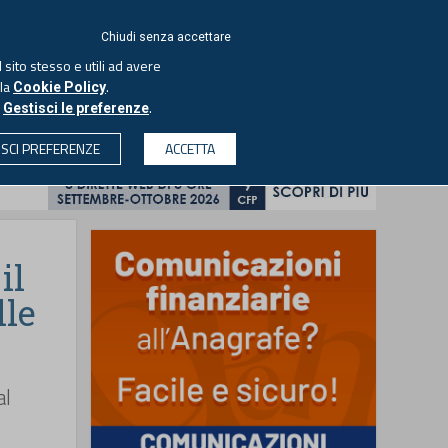
ACCEDI
EUTEKNE
Chiudi senza accettare
 sito stesso e utili ad avere
ASCOLTA IL PODCAST
lla
.
Cookie Policy
o
.
Gestisci le preferenze
& SOCIETÀ
PROFESSIONI
PROTAGONISTI
ISCI PREFERENZE
ACCETTA
CERCA
il
lle
al