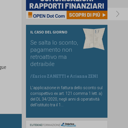
IL CASO DEL GIORNO
Se salta lo sconto,
pagamento non
retroattivo ma
detraibile
que
/
Enrico ZANETTI
e
Arianna ZENI
L’applicazione in fattura dello sconto sul
corrispettivo ex art. 121 comma 1 lett. a)
del DL 34/2020, negli anni di operatività
dell’istituto tra il 1...