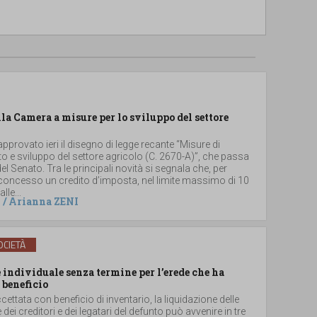
lla Camera a misure per lo sviluppo del settore
provato ieri il disegno di legge recante “Misure di
 e sviluppo del settore agricolo (C. 2670-A)”, che passa
el Senato. Tra le principali novità si segnala che, per
 concesso un credito d’imposta, nel limite massimo di 10
lle...
/
Arianna ZENI
CIETÀ
individuale senza termine per l’erede che ha
 beneficio
ccettata con beneficio di inventario, la liquidazione delle
e dei creditori e dei legatari del defunto può avvenire in tre