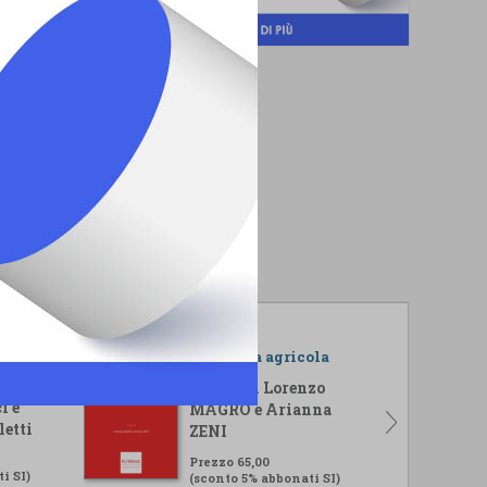
r il
L'impresa agricola
isi
A cura di Lorenzo
i e
MAGRO e Arianna
letti
ZENI
Prezzo 65,00
i SI)
(sconto 5% abbonati SI)