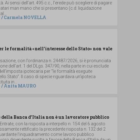
. Ai sensi dell’art. 495 c.c., l’erede può scegliere di pagare
 legatari man mano che si presentano (c.d. liquidazione
al...
/
Carmela NOVELLA
er le formalità «nell’interesse dello Stato» non vale
ssazione, con l’ordinanza n. 24487/2026, si è pronunciata
ione dell’art. 1 del DLgs. 347/90, nella parte in cui esclude
dell’imposta ipotecaria per “le formalità eseguite
dello Stato”. Il caso di specie riguardava un’ipoteca
uita in...
/
Anita MAURO
 della Banca d’Italia non è un lavoratore pubblico
 Entrate, con la risposta a interpello n. 154 del 6 agosto
samente rettificato la precedente risposta n. 132 del 2
iguardante l’inquadramento come lavoro pubblico
 lavoro dipendente svolta a favore della Banca d’Italia da un