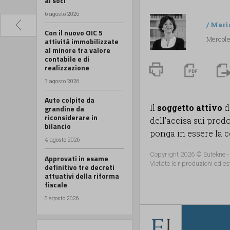
ai soci
6 agosto 2026
/
Mari
Con il nuovo OIC 5
Mercole
attività immobilizzate
al minore tra valore
contabile e di
realizzazione
3 agosto 2026
Auto colpite da
Il
soggetto attivo
d
grandine da
riconsiderare in
dell’accisa sui prod
bilancio
ponga in essere la co
4 agosto 2026
Copyright 2026 © Eutekne -
Approvati in esame
Vietate le riproduzioni ed es
definitivo tre decreti
attuativi della riforma
fiscale
5 agosto 2026