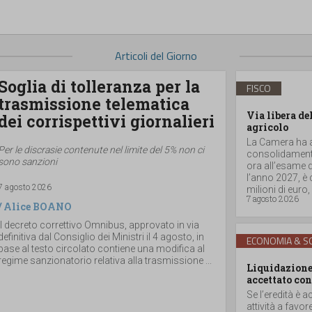
Articoli del Giorno
Soglia di tolleranza per la
FISCO
trasmissione telematica
Via libera de
dei corrispettivi giornalieri
agricolo
La Camera ha ap
Per le discrasie contenute nel limite del 5% non ci
consolidamento
sono sanzioni
ora all’esame d
l’anno 2027, è
7 agosto 2026
milioni di euro, a
7 agosto 2026
/
Alice BOANO
Il decreto correttivo Omnibus, approvato in via
definitiva dal Consiglio dei Ministri il 4 agosto, in
ECONOMIA & SO
base al testo circolato contiene una modifica al
regime sanzionatorio relativa alla trasmissione ...
Liquidazione 
accettato con
Se l’eredità è a
attività a favor