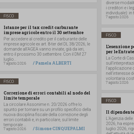
diverse modalità
i creditori e i
individuale): in t
FISCO
7 agosto 2026
Istanze per il tax credit carburante
imprese agricole entro il 30 settembre
FISCO
Per accedere al credito per il carburante delle
imprese agricole ex art. 8-ter del DL 38/2026, le
L’esenzione p
domande all’AGEA vanno inviate, già da ieri,
per le Entrate
entro il prossimo 30 settembre. Con il DM 27
La Corte di Ca
luglio...
/
Pamela ALBERTI
7 agosto 2026
sull’interpretaz
l’applicazione 
nell’interesse 
volontaria costit
FISCO
7 agosto 2026
Correzione di errori contabili al nodo del
limite temporale
FISCO
La circolare Assonime n. 20/2026 offre lo
spunto per tornare su un profilo specifico della
Il dipendente
nuova disciplina fiscale della correzione degli
L’Agenzia delle
errori contabili e, in particolare, sul limite
2026, ha espres
temporale ...
/
Simone CINQUEPALMI
7 agosto 2026
luglio 2026, r
dell’attività di