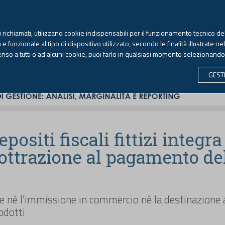
TEKNE FORMAZIONE
ANTIRICICLAGGIO
LIBRI EUTEKNE
RIVISTE 
ti richiamati, utilizzano cookie indispensabili per il funzionamento tecnico del
Venerdì, 7 agosto 2026 -
Aggiornato alle 6.00
 funzionale al tipo di dispositivo utilizzato, secondo le finalità illustrate ne
enso a tutti o ad alcuni cookie, puoi farlo in qualsiasi momento selezionand
CONTABILITÀ
LAVORO & PREVIDENZA
ECONOMIA 
GEST
epositi fiscali fittizi integra 
sottrazione al pagamento de
e né l’immissione in commercio né la destinazione 
odotti