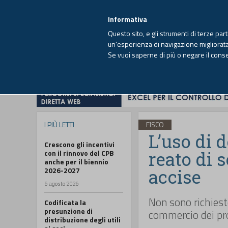
EUTEKNE INFO
SISTEMA INTEGRATO
EU
MENU
Informativa
Questo sito, e gli strumenti di terze par
un'esperienza di navigazione migliorata e
Se vuoi saperne di più o negare il cons
HOME
OPINIONI
FISCO
IMPRESA
I PIÙ LETTI
FISCO
L’uso di d
Crescono gli incentivi
reato di 
con il rinnovo del CPB
anche per il biennio
2026-2027
accise
6 agosto 2026
Non sono richiest
Codificata la
presunzione di
commercio dei pr
distribuzione degli utili