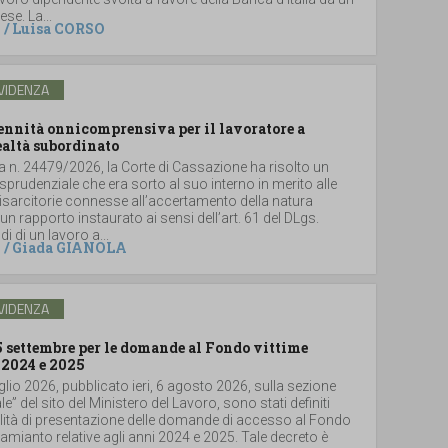
se. La...
/
Luisa CORSO
VIDENZA
dennità onnicomprensiva per il lavoratore a
ealtà subordinato
a n. 24479/2026, la Corte di Cassazione ha risolto un
sprudenziale che era sorto al suo interno in merito alle
sarcitorie connesse all’accertamento della natura
un rapporto instaurato ai sensi dell’art. 61 del DLgs.
i di un lavoro a...
/
Giada GIANOLA
VIDENZA
5 settembre per le domande al Fondo vittime
 2024 e 2025
glio 2026, pubblicato ieri, 6 agosto 2026, sulla sezione
le” del sito del Ministero del Lavoro, sono stati definiti
lità di presentazione delle domande di accesso al Fondo
i amianto relative agli anni 2024 e 2025. Tale decreto è