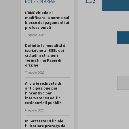
NOTIZIE IN BREVE
L’ANC chiede di
modificare la norma sul
blocco dei pagamenti ai
professionisti
7 agosto 2026
Definite le modalità di
iscrizione al SIISL dei
cittadini stranieri
formati nei Paesi di
origine
7 agosto 2026
Al via le richieste di
anticipazione per
l’incentivo per
interventi su edifici
residenziali pubblici
6 agosto 2026
In Gazzetta Ufficiale
l’ulteriore proroga del