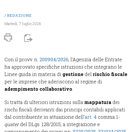
/
REDAZIONE
Martedì, 7 luglio 2026
Con il provv. n.
200904/2026
, l’Agenzia delle Entrate
ha approvato specifiche istruzioni che integrano le
Linee guida in materia di
gestione
del
rischio fiscale
per le imprese che aderiscono al regime di
adempimento collaborativo
.
Si tratta di ulteriori istruzioni sulla
mappatura
dei
rischi fiscali derivanti dai principi contabili applicati
dal contribuente in attuazione dell’
art. 4
comma 1-
quater
del DLgs. 128/2015, a integrazione e
aggiornamento dei provv. nn.
5320/2025
,
321934/2025