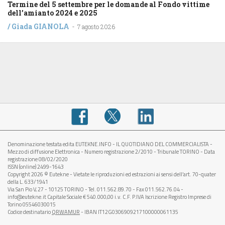
Termine del 5 settembre per le domande al Fondo vittime
dell’amianto 2024 e 2025
/
Giada GIANOLA
-
7 agosto 2026
Denominazione testata edita EUTEKNE.INFO - IL QUOTIDIANO DEL COMMERCIALISTA -
Mezzo di diffusione Elettronica - Numero registrazione 2/2010 - Tribunale TORINO - Data
registrazione 08/02/2020
ISSN (online) 2499-1643
Copyright 2026 © Eutekne - Vietate le riproduzioni ed estrazioni ai sensi dell’art. 70-quater
della L. 633/1941
Via San Pio V, 27 - 10125 TORINO - Tel. 011.562.89.70 - Fax 011.562.76.04 -
info@eutekne.it Capitale Sociale € 540.000,00 i.v. C.F. P.IVA Iscrizione Registro Imprese di
Torino 05546030015
Codice destinatario
QRWAMUR
- IBAN IT12G0306909217100000061135