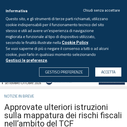
Informativa
Chiudi senza accettare
Questo sito, e gli strumenti di terze parti richiamati, utilizzano
cookie indispensabili per il funzionamento tecnico del sito
stesso e utili ad avere un'esperienza di navigazione
migliorata e funzionale al tipo di dispositivo utilizzato,
Venerdì, 7 agosto 2026 -
Aggiornato alle 6.00
secondo le finalità illustrate nella
.
Cookie Policy
Se vuoi saperne di più o negare il consenso a tutti o ad alcuni
cookie, puoi farlo in qualsiasi momento selezionando
.
Gestisci le preferenze
CERCA
GESTISCI PREFERENZE
ACCETTA
NOTIZIE IN BREVE
Approvate ulteriori istruzioni
sulla mappatura dei rischi fiscali
nell’ambito del TCF