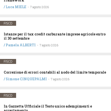
framework
/
Luca MIELE
-
7 agosto 2026
FISCO
Istanze per il tax credit carburante imprese agricole entro
il 30 settembre
/
Pamela ALBERTI
-
7 agosto 2026
FISCO
Correzione di errori contabili al nodo del limite temporale
/
Simone CINQUEPALMI
-
7 agosto 2026
FISCO
In Gazzetta Ufficiale il Testo unico adempimenti e
accertamento