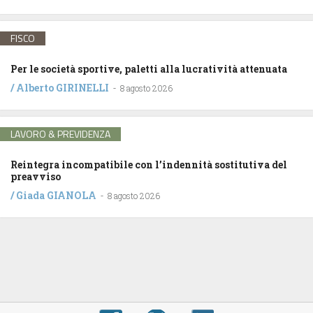
FISCO
Per le società sportive, paletti alla lucratività attenuata
/
Alberto GIRINELLI
-
8 agosto 2026
LAVORO & PREVIDENZA
Reintegra incompatibile con l’indennità sostitutiva del
preavviso
/
Giada GIANOLA
-
8 agosto 2026