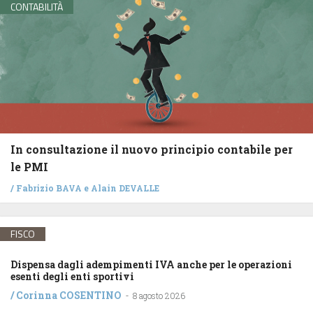
CONTABILITÀ
In consultazione il nuovo principio contabile per
le PMI
/
Fabrizio BAVA
e
Alain DEVALLE
FISCO
Dispensa dagli adempimenti IVA anche per le operazioni
esenti degli enti sportivi
/
Corinna COSENTINO
-
8 agosto 2026