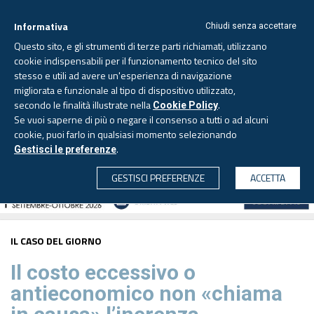
Informativa
Chiudi senza accettare
Questo sito, e gli strumenti di terze parti richiamati, utilizzano
cookie indispensabili per il funzionamento tecnico del sito
stesso e utili ad avere un'esperienza di navigazione
migliorata e funzionale al tipo di dispositivo utilizzato,
Domenica, 9 agosto 2026
secondo le finalità illustrate nella
.
Cookie Policy
Se vuoi saperne di più o negare il consenso a tutti o ad alcuni
cookie, puoi farlo in qualsiasi momento selezionando
.
Gestisci le preferenze
CERCA
GESTISCI PREFERENZE
ACCETTA
IL CASO DEL GIORNO
Il costo eccessivo o
antieconomico non «chiama