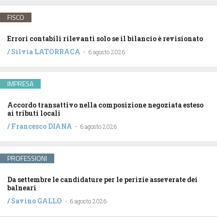
FISCO
Errori contabili rilevanti solo se il bilancio è revisionato
/
Silvia LATORRACA
-
6 agosto 2026
IMPRESA
Accordo transattivo nella composizione negoziata esteso
ai tributi locali
/
Francesco DIANA
-
6 agosto 2026
PROFESSIONI
Da settembre le candidature per le perizie asseverate dei
balneari
/
Savino GALLO
-
6 agosto 2026