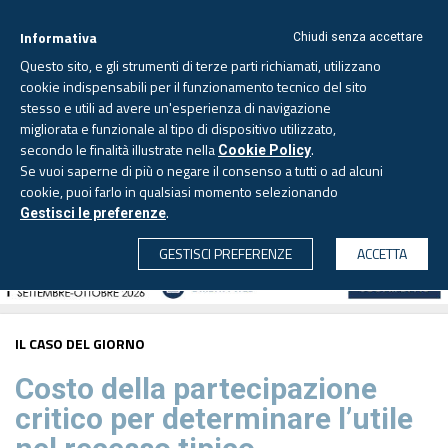
Informativa
Chiudi senza accettare
Questo sito, e gli strumenti di terze parti richiamati, utilizzano
cookie indispensabili per il funzionamento tecnico del sito
stesso e utili ad avere un'esperienza di navigazione
migliorata e funzionale al tipo di dispositivo utilizzato,
Venerdì, 7 agosto 2026 -
Aggiornato alle 6.00
secondo le finalità illustrate nella
.
Cookie Policy
Se vuoi saperne di più o negare il consenso a tutti o ad alcuni
cookie, puoi farlo in qualsiasi momento selezionando
.
Gestisci le preferenze
CERCA
GESTISCI PREFERENZE
ACCETTA
IL CASO DEL GIORNO
Costo della partecipazione
critico per determinare l’utile