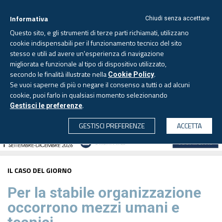
Informativa
Chiudi senza accettare
Questo sito, e gli strumenti di terze parti richiamati, utilizzano
cookie indispensabili per il funzionamento tecnico del sito
stesso e utili ad avere un'esperienza di navigazione
migliorata e funzionale al tipo di dispositivo utilizzato,
Lunedì, 10 agosto 2026 -
Aggiornato alle 6.00
secondo le finalità illustrate nella
.
Cookie Policy
Se vuoi saperne di più o negare il consenso a tutti o ad alcuni
cookie, puoi farlo in qualsiasi momento selezionando
.
Gestisci le preferenze
CERCA
GESTISCI PREFERENZE
ACCETTA
IL CASO DEL GIORNO
Per la stabile organizzazione
occorrono mezzi umani e