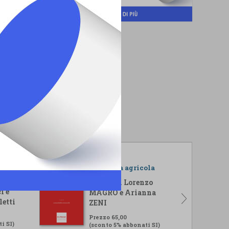
r il
L'impresa agricola
isi
A cura di Lorenzo
i e
MAGRO e Arianna
letti
ZENI
Prezzo 65,00
i SI)
(sconto 5% abbonati SI)