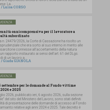
se. La...
/
Luisa CORSO
VIDENZA
dennità onnicomprensiva per il lavoratore a
ealtà subordinato
a n. 24479/2026, la Corte di Cassazione ha risolto un
sprudenziale che era sorto al suo interno in merito alle
sarcitorie connesse all’accertamento della natura
un rapporto instaurato ai sensi dell’art. 61 del DLgs.
i di un lavoro a...
/
Giada GIANOLA
VIDENZA
5 settembre per le domande al Fondo vittime
 2024 e 2025
glio 2026, pubblicato ieri, 6 agosto 2026, sulla sezione
le” del sito del Ministero del Lavoro, sono stati definiti
lità di presentazione delle domande di accesso al Fondo
i amianto relative agli anni 2024 e 2025. Tale decreto è