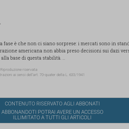
a fase è che non ci siano sorprese: i mercati sono in standb
trazione americana non abbia preso decisioni sui dazi ver
lla base di questa stabilità. ...
 Riproduzione riservata
trazioni ai sensi dell’art. 70-quater della L. 633/1941
CONTENUTO RISERVATO AGLI ABBONATI
ABBONANDOTI POTRAI AVERE UN ACCESSO
ILLIMITATO A TUTTI GLI ARTICOLI