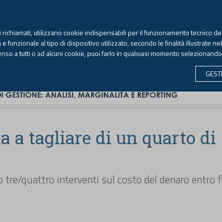
TEKNE FORMAZIONE
ANTIRICICLAGGIO
LIBRI EUTEKNE
RIVISTE 
ti richiamati, utilizzano cookie indispensabili per il funzionamento tecnico del
Venerdì, 7 agosto 2026 -
Aggiornato alle 6.00
 funzionale al tipo di dispositivo utilizzato, secondo le finalità illustrate ne
enso a tutti o ad alcuni cookie, puoi farlo in qualsiasi momento selezionand
CONTABILITÀ
LAVORO & PREVIDENZA
ECONOMIA 
GEST
a a tagliare di un quarto di
 tre/quattro interventi sul costo del denaro entro f