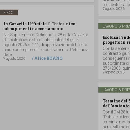
residente france
7 agosto 2026
FISCO
In Gazzetta Ufficiale il Testo unico
LAVORO & PRE
adempimenti e accertamento
Nel Supplemento Ordinario n. 28 della Gazzetta
Esclusa l’in
Ufficiale di ieri è stato pubblicato il DLgs. 5
progetto in r
agosto 2026 n. 141, di approvazione del Testo
Con la sentenz
unico adempimenti e accertamento. L’efficacia
contrasto giuri
delle ...
/
Alice BOANO
7 agosto 2026
conseguenze ri
subordinata di 
276/2003, quind
7 agosto 2026
LAVORO & PRE
Termine del 
dell’amianto
Con il DM 28 lu
“Pubblicità lega
termini e moda
per le vittime d