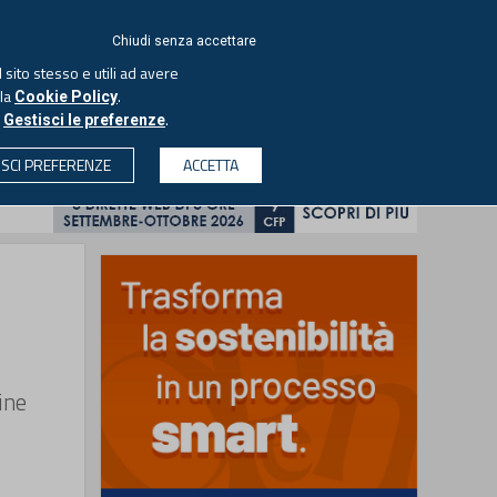
ACCEDI
EUTEKNE
Chiudi senza accettare
 sito stesso e utili ad avere
ASCOLTA IL PODCAST
lla
.
Cookie Policy
o
.
Gestisci le preferenze
& SOCIETÀ
PROFESSIONI
PROTAGONISTI
ISCI PREFERENZE
ACCETTA
CERCA
ine