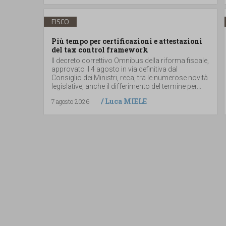
FISCO
Più tempo per certificazioni e attestazioni
del tax control framework
Il decreto correttivo Omnibus della riforma fiscale,
approvato il 4 agosto in via definitiva dal
Consiglio dei Ministri, reca, tra le numerose novità
legislative, anche il differimento del termine per...
/
Luca MIELE
7 agosto 2026