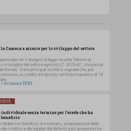
lla Camera a misure per lo sviluppo del settore
provato ieri il disegno di legge recante “Misure di
 e sviluppo del settore agricolo (C. 2670-A)”, che passa
el Senato. Tra le principali novità si segnala che, per
 concesso un credito d’imposta, nel limite massimo di 10
lle...
/
Arianna ZENI
CIETÀ
individuale senza termine per l’erede che ha
 beneficio
ccettata con beneficio di inventario, la liquidazione delle
e dei creditori e dei legatari del defunto può avvenire in tre