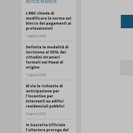
NOTIZIE IN BREVE
L’ANC chiede di
modificare la norma sul
blocco dei pagamenti ai
professionisti
7 agosto 2026
Definite le modalità di
iscrizione al SIISL dei
cittadini stranieri
formati nei Paesi di
origine
7 agosto 2026
Al via le richieste di
anticipazione per
l’incentivo per
interventi su edifici
residenziali pubblici
6 agosto 2026
In Gazzetta Ufficiale
l’ulteriore proroga del