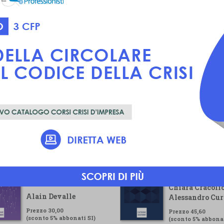
Voluntary
Guida pratica pe
Sustainability
gestore della cr
Reporting Standard
Chiara Cracolic
Alain Devalle
Alessandro Cur
Prezzo 30,00
Prezzo 45,60
(sconto 5% abbonati SI)
(sconto 5% abbonat