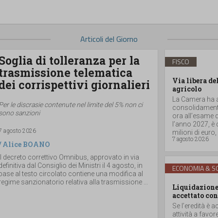
Articoli del Giorno
Soglia di tolleranza per la
FISCO
trasmissione telematica
Via libera de
dei corrispettivi giornalieri
agricolo
La Camera ha ap
Per le discrasie contenute nel limite del 5% non ci
consolidamento
sono sanzioni
ora all’esame d
l’anno 2027, è
7 agosto 2026
milioni di euro, a
7 agosto 2026
/
Alice BOANO
Il decreto correttivo Omnibus, approvato in via
definitiva dal Consiglio dei Ministri il 4 agosto, in
ECONOMIA & SO
base al testo circolato contiene una modifica al
regime sanzionatorio relativa alla trasmissione ...
Liquidazione 
accettato con
Se l’eredità è a
attività a favor