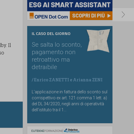
IL CASO DEL GIORNO
Se salta lo sconto,
y. Il
pagamento non
so
retroattivo ma
detraibile
/
Enrico ZANETTI
e
Arianna ZENI
L’applicazione in fattura dello sconto sul
corrispettivo ex art. 121 comma 1 lett. a)
del DL 34/2020, negli anni di operatività
dell’istituto tra il 1...