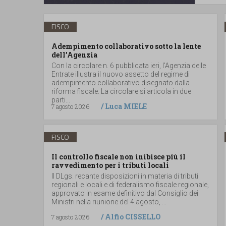
FISCO
Adempimento collaborativo sotto la lente
dell’Agenzia
Con la circolare n. 6 pubblicata ieri, l’Agenzia delle
Entrate illustra il nuovo assetto del regime di
adempimento collaborativo disegnato dalla
riforma fiscale. La circolare si articola in due
parti...
/
Luca MIELE
7 agosto 2026
FISCO
Il controllo fiscale non inibisce più il
ravvedimento per i tributi locali
Il DLgs. recante disposizioni in materia di tributi
regionali e locali e di federalismo fiscale regionale,
approvato in esame definitivo dal Consiglio dei
Ministri nella riunione del 4 agosto, ...
/
Alfio CISSELLO
7 agosto 2026