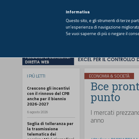
EUTEKNE INFO
SISTEMA INTEGRATO
EU
MENU
Informativa
Questo sito, e gli strumenti di terze par
un'esperienza di navigazione migliorata e
Se vuoi saperne di più o negare il cons
HOME
OPINIONI
FISCO
IMPRESA
I PIÙ LETTI
ECONOMIA & SOCIETÀ
Bce pront
Crescono gli incentivi
punto
con il rinnovo del CPB
anche per il biennio
2026-2027
I mercati prezzano
6 agosto 2026
anno
Soglia di tolleranza per
la trasmissione
telematica dei