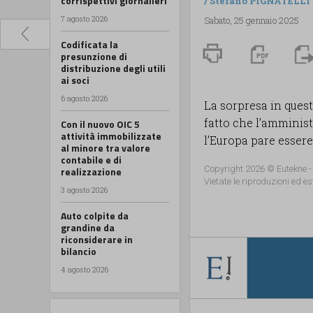
corrispettivi giornalieri
/
Stefano PIGNATELLI
7 agosto 2026
Sabato, 25 gennaio 2025
Codificata la
presunzione di
distribuzione degli utili
ai soci
6 agosto 2026
La sorpresa in quest
fatto che l’amminis
Con il nuovo OIC 5
attività immobilizzate
l’Europa pare essere a
al minore tra valore
contabile e di
Copyright 2026 © Eutekne -
realizzazione
Vietate le riproduzioni ed es
3 agosto 2026
Auto colpite da
grandine da
riconsiderare in
bilancio
4 agosto 2026