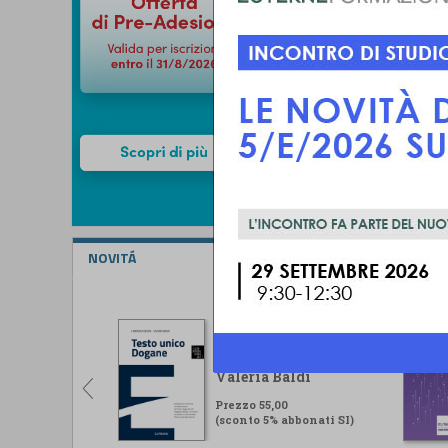
NOVITÁ
Testo unico Dogane
Lorenzo Ugolini -
Valeria Baldi
Prezzo 55,00
(sconto 5% abbonati SI)