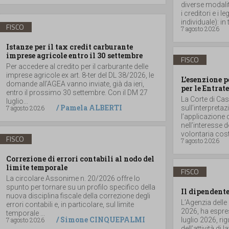
diverse modalità
i creditori e i
individuale): in t
FISCO
7 agosto 2026
Istanze per il tax credit carburante
imprese agricole entro il 30 settembre
FISCO
Per accedere al credito per il carburante delle
imprese agricole ex art. 8-ter del DL 38/2026, le
L’esenzione p
domande all’AGEA vanno inviate, già da ieri,
per le Entrate
entro il prossimo 30 settembre. Con il DM 27
La Corte di Ca
luglio...
/
Pamela ALBERTI
7 agosto 2026
sull’interpretaz
l’applicazione 
nell’interesse 
volontaria costit
FISCO
7 agosto 2026
Correzione di errori contabili al nodo del
limite temporale
FISCO
La circolare Assonime n. 20/2026 offre lo
spunto per tornare su un profilo specifico della
Il dipendente
nuova disciplina fiscale della correzione degli
L’Agenzia delle
errori contabili e, in particolare, sul limite
2026, ha espres
temporale ...
/
Simone CINQUEPALMI
7 agosto 2026
luglio 2026, r
dell’attività di