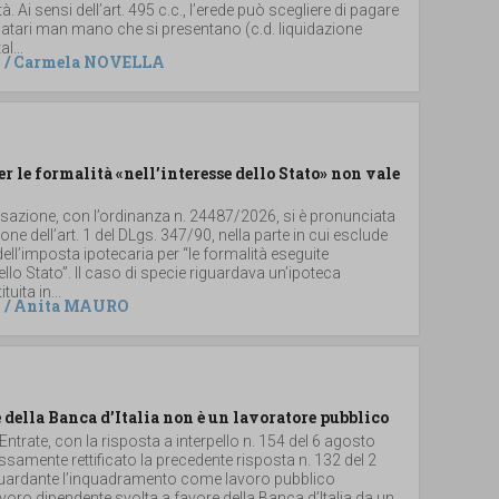
. Ai sensi dell’art. 495 c.c., l’erede può scegliere di pagare
 legatari man mano che si presentano (c.d. liquidazione
al...
/
Carmela NOVELLA
er le formalità «nell’interesse dello Stato» non vale
ssazione, con l’ordinanza n. 24487/2026, si è pronunciata
ione dell’art. 1 del DLgs. 347/90, nella parte in cui esclude
dell’imposta ipotecaria per “le formalità eseguite
dello Stato”. Il caso di specie riguardava un’ipoteca
uita in...
/
Anita MAURO
 della Banca d’Italia non è un lavoratore pubblico
 Entrate, con la risposta a interpello n. 154 del 6 agosto
samente rettificato la precedente risposta n. 132 del 2
iguardante l’inquadramento come lavoro pubblico
 lavoro dipendente svolta a favore della Banca d’Italia da un