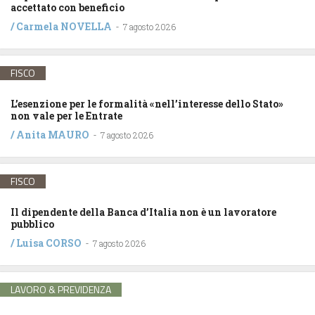
accettato con beneficio
/
Carmela NOVELLA
-
7 agosto 2026
FISCO
L’esenzione per le formalità «nell’interesse dello Stato»
non vale per le Entrate
/
Anita MAURO
-
7 agosto 2026
FISCO
Il dipendente della Banca d’Italia non è un lavoratore
pubblico
/
Luisa CORSO
-
7 agosto 2026
LAVORO & PREVIDENZA