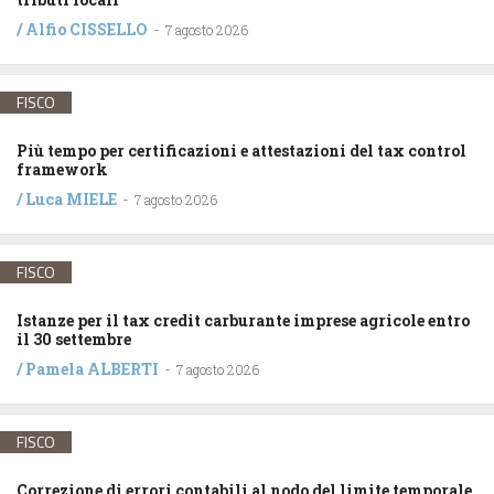
/
Alfio CISSELLO
-
7 agosto 2026
FISCO
Più tempo per certificazioni e attestazioni del tax control
framework
/
Luca MIELE
-
7 agosto 2026
FISCO
Istanze per il tax credit carburante imprese agricole entro
il 30 settembre
/
Pamela ALBERTI
-
7 agosto 2026
FISCO
Correzione di errori contabili al nodo del limite temporale