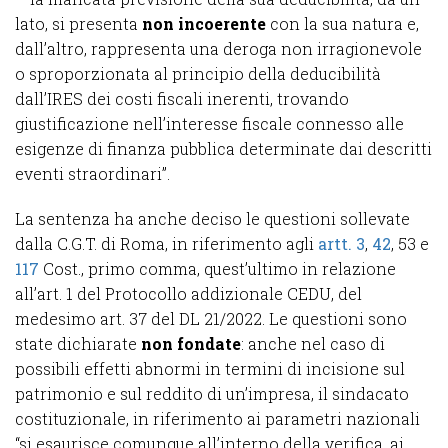
lato, si presenta
non incoerente
con la sua natura e,
dall’altro, rappresenta una deroga non irragionevole
o sproporzionata al principio della deducibilità
dall’IRES dei costi fiscali inerenti, trovando
giustificazione nell’interesse fiscale connesso alle
esigenze di finanza pubblica determinate dai descritti
eventi straordinari”.
La sentenza ha anche deciso le questioni sollevate
dalla C.G.T. di Roma, in riferimento agli
artt. 3
,
42
, 53 e
117
Cost., primo comma, quest’ultimo in relazione
all’art. 1 del Protocollo addizionale CEDU, del
medesimo art. 37 del DL 21/2022. Le questioni sono
state dichiarate
non fondate
: anche nel caso di
possibili effetti abnormi in termini di incisione sul
patrimonio e sul reddito di un’impresa, il sindacato
costituzionale, in riferimento ai parametri nazionali
“si esaurisce comunque all’interno della verifica, ai