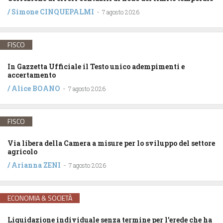
/
Simone CINQUEPALMI
-
7 agosto 2026
FISCO
In Gazzetta Ufficiale il Testo unico adempimenti e
accertamento
/
Alice BOANO
-
7 agosto 2026
FISCO
Via libera della Camera a misure per lo sviluppo del settore
agricolo
/
Arianna ZENI
-
7 agosto 2026
ECONOMIA & SOCIETÀ
Liquidazione individuale senza termine per l’erede che ha