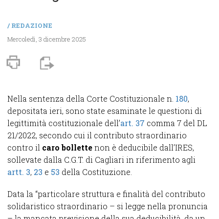
/
REDAZIONE
Mercoledì, 3 dicembre 2025
Nella sentenza della Corte Costituzionale n.
180
,
depositata ieri, sono state esaminate le questioni di
legittimità costituzionale dell’
art. 37
comma 7 del DL
21/2022, secondo cui il contributo straordinario
contro il
caro bollette
non è deducibile dall’IRES,
sollevate dalla C.G.T. di Cagliari in riferimento agli
artt. 3
,
23
e
53
della Costituzione.
Data la “particolare struttura e finalità del contributo
solidaristico straordinario – si legge nella pronuncia
– la mancata previsione della sua deducibilità, da un