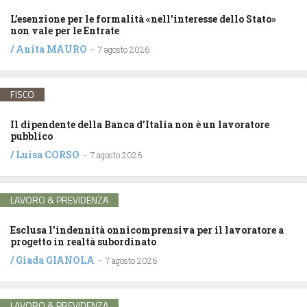
L’esenzione per le formalità «nell’interesse dello Stato»
non vale per le Entrate
/
Anita MAURO
-
7 agosto 2026
FISCO
Il dipendente della Banca d’Italia non è un lavoratore
pubblico
/
Luisa CORSO
-
7 agosto 2026
LAVORO & PREVIDENZA
Esclusa l’indennità onnicomprensiva per il lavoratore a
progetto in realtà subordinato
/
Giada GIANOLA
-
7 agosto 2026
LAVORO & PREVIDENZA