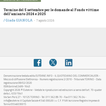
Termine del 5 settembre per le domande al Fondo vittime
dell’amianto 2024 e 2025
/
Giada GIANOLA
-
7 agosto 2026
Denominazione testata edita EUTEKNE.INFO - IL QUOTIDIANO DEL COMMERCIALISTA -
Mezzo di diffusione Elettronica - Numero registrazione 2/2010 - Tribunale TORINO - Data
registrazione 08/02/2020
ISSN (online) 2499-1643
Copyright 2026 © Eutekne - Vietate le riproduzioni ed estrazioni ai sensi dell’art. 70-quater
della L. 633/1941
Via San Pio V, 27 - 10125 TORINO - Tel. 011.562.89.70 - Fax 011.562.76.04 -
info@eutekne.it Capitale Sociale € 540.000,00 i.v. C.F. P.IVA Iscrizione Registro Imprese di
Torino 05546030015